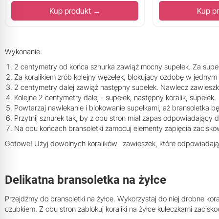
Kup produkt →
Kup p
Wykonanie:
2 centymetry od końca sznurka zawiąż mocny supełek. Za supeł
Za koralikiem zrób kolejny węzełek, blokujący ozdobę w jednym 
2 centymetry dalej zawiąż następny supełek. Nawlecz zawieszkę
Kolejne 2 centymetry dalej - supełek, następny koralik, supełek.
Powtarzaj nawlekanie i blokowanie supełkami, aż bransoletka b
Przytnij sznurek tak, by z obu stron miał zapas odpowiadający d
Na obu końcach bransoletki zamocuj elementy zapięcia zaciskow
Gotowe! Użyj dowolnych koralików i zawieszek, które odpowiadają T
Delikatna bransoletka na żyłce
Przejdźmy do bransoletki na żyłce. Wykorzystaj do niej drobne koral
czubkiem. Z obu stron zablokuj koraliki na żyłce kuleczkami zacisk