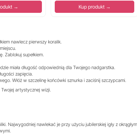
rodukt →
Kup produkt →
kiem nawlecz pierwszy koralik.
miejscu.
. Zablokuj supełkiem.
ędzie miała długość odpowiednią dla Twojego nadgarstka.
ługości zapięcia.
ego. Włóż w szczelinę końcówki sznurka i zaciśnij szczypcami.
wojej artystycznej wizji.
iki. Najwygodniej nawlekać je przy użyciu jubilerskiej igły z okrągły
owymi.