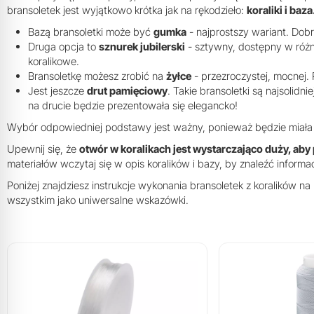
bransoletek jest wyjątkowo krótka jak na rękodzieło:
koraliki i baza
Bazą bransoletki może być
gumka
- najprostszy wariant. Dobr
Druga opcja to
sznurek jubilerski
- sztywny, dostępny w różn
koralikowe.
Bransoletkę możesz zrobić na
żyłce
- przezroczystej, mocnej. 
Jest jeszcze
drut pamięciowy
. Takie bransoletki są najsolidn
na drucie będzie prezentowała się elegancko!
Wybór odpowiedniej podstawy jest ważny, ponieważ będzie miała o
Upewnij się, że
otwór w koralikach jest wystarczająco duży, aby
materiałów wczytaj się w opis koralików i bazy, by znaleźć informac
Poniżej znajdziesz instrukcje wykonania bransoletek z koralików na 
wszystkim jako uniwersalne wskazówki.