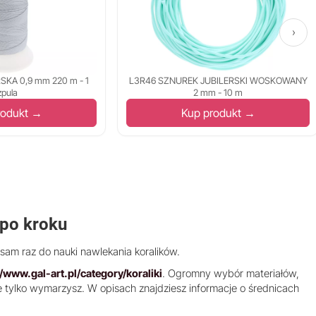
›
SKA 0,9 mm 220 m - 1
L3R46 SZNUREK JUBILERSKI WOSKOWANY
zpula
2 mm - 10 m
rodukt →
Kup produkt →
 po kroku
sam raz do nauki nawlekania koralików.
//www.gal-art.pl/category/koraliki
. Ogromny wybór materiałów,
ie tylko wymarzysz. W opisach znajdziesz informacje o średnicach