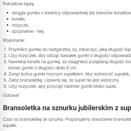
Potrzebne będą:
okrągła gumka o średnicy odpowiedniej dla otworów koralików
koraliki,
nożyczki,
opcjonalnie - klej.
Wykonanie:
Przymierz gumkę do nadgarstka, by zobaczyć, jaką długość będ
Użyj nożyczek, aby odciąć kawałek gumki o długości odpowia
Nawlekaj koraliki na gumkę, aż osiągniesz pożądaną długość bra
koniec gumki o długości około 6 cm.
Zwiąż końce gumki mocnym supełkiem. Aby wzmocnić supełek, m
Załóż bransoletkę. Upewnij się, że supeł nie jest widoczny.
Użyj nożyczek, aby przyciąć nadmiar gumki blisko supła.
Gotowe!
Bransoletka na sznurku jubilerskim z su
Czas na bransoletkę ze sznurka. Proponujemy stworzenie bransoletk
supełki.