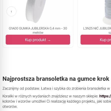
‹
G1A00 GUMKA JUBILERSKA 0,4 mm - 30
L3N25 NIĆ JUBILER
metrów
s
Kup produkt →
Kup p
Najprostsza bransoletka na gumce krok
Zacznijmy od podstaw. Łatwa i szybka do zrobienia bransoletka w 
Koraliki w różnych wydaniach znajdziesz w naszym sklepie:
https:
kolorów i wzorów umożliwi Ci realizację każdego projektu, jaki sob
otworów.