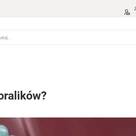
Z
koralików?