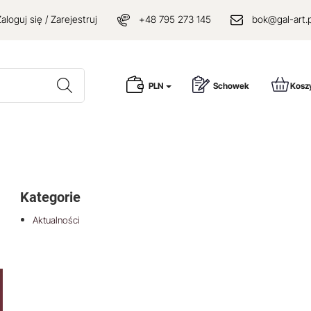
aloguj się / Zarejestruj
+48 795 273 145
bok@gal-art.p
Wyszukaj
PLN
Schowek
Kosz
Kategorie
Aktualności