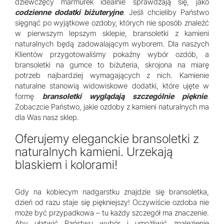
dziewczęcy marmurek idealnie sprawdzają się, jako
codzienne dodatki biżuteryjne
. Jeśli chcieliby Państwo
sięgnąć po wyjątkowe ozdoby, których nie sposób znaleźć
w pierwszym lepszym sklepie, bransoletki z kamieni
naturalnych będą zadowalającym wyborem. Dla naszych
Klientów przygotowaliśmy pokaźny wybór ozdób, a
bransoletki na gumce to biżuteria, skrojona na miarę
potrzeb najbardziej wymagających z nich. Kamienie
naturalne stanowią widowiskowe dodatki, które ujęte w
formę
bransoletki wyglądają szczególnie pięknie
.
Zobaczcie Państwo, jakie ozdoby z kamieni naturalnych ma
dla Was nasz sklep.
Oferujemy eleganckie bransoletki z
naturalnych kamieni. Urzekają
blaskiem i kolorami!
Gdy na kobiecym nadgarstku znajdzie się bransoletka,
dzień od razu staje się piękniejszy! Oczywiście ozdoba nie
może być przypadkowa – tu każdy szczegół ma znaczenie.
Aby ułatwić Państwu wybór i umożliwić znalezienie