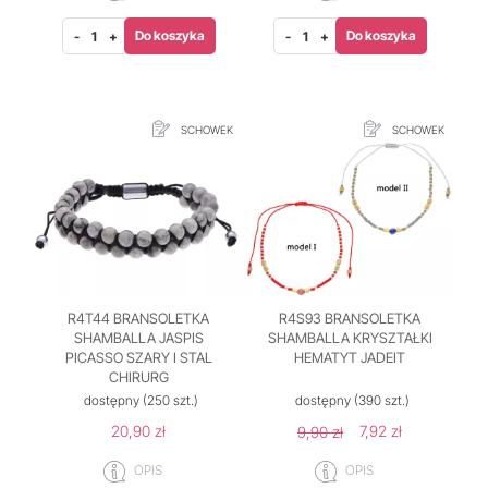
Do koszyka
Do koszyka
-
+
-
+
SCHOWEK
SCHOWEK
R4T44 BRANSOLETKA
R4S93 BRANSOLETKA
SHAMBALLA JASPIS
SHAMBALLA KRYSZTAŁKI
PICASSO SZARY I STAL
HEMATYT JADEIT
CHIRURG
dostępny
(250 szt.)
dostępny
(390 szt.)
20,90 zł
7,92 zł
9,90 zł
OPIS
OPIS