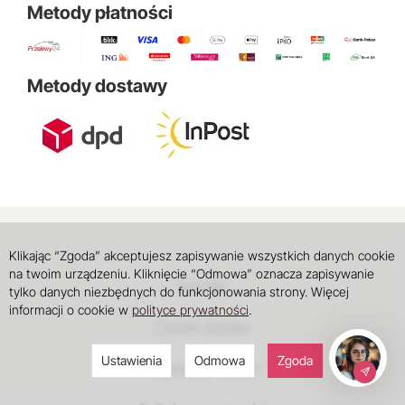
Metody płatności
Metody dostawy
Klikając “Zgoda” akceptujesz zapisywanie wszystkich danych cookie
na twoim urządzeniu. Kliknięcie “Odmowa” oznacza zapisywanie
Kontakt
tylko danych niezbędnych do funkcjonowania strony. Więcej
informacji o cookie w
polityce prywatności
.
Cennik dostaw
Ustawienia
Odmowa
Zgoda
Regulamin sklepu