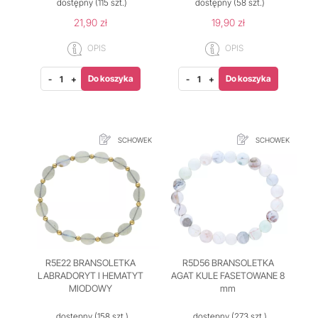
dostępny
(115 szt.)
dostępny
(58 szt.)
21,90 zł
19,90 zł
OPIS
OPIS
Do koszyka
Do koszyka
-
+
-
+
SCHOWEK
SCHOWEK
R5E22 BRANSOLETKA
R5D56 BRANSOLETKA
LABRADORYT I HEMATYT
AGAT KULE FASETOWANE 8
MIODOWY
mm
dostępny
(158 szt.)
dostępny
(273 szt.)