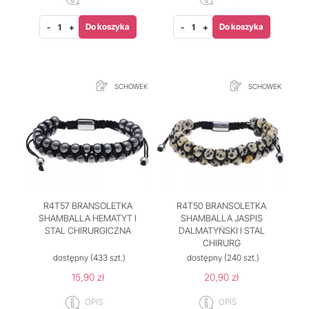
Do koszyka
Do koszyka
-
+
-
+
SCHOWEK
SCHOWEK
R4T57 BRANSOLETKA
R4T50 BRANSOLETKA
SHAMBALLA HEMATYT I
SHAMBALLA JASPIS
STAL CHIRURGICZNA
DALMATYŃSKI I STAL
CHIRURG
dostępny
(433 szt.)
dostępny
(240 szt.)
15,90 zł
20,90 zł
OPIS
OPIS