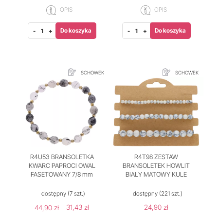
OPIS
OPIS
Do koszyka
Do koszyka
-
+
-
+
SCHOWEK
SCHOWEK
R4U53 BRANSOLETKA
R4T98 ZESTAW
KWARC PAPROCI OWAL
BRANSOLETEK HOWLIT
FASETOWANY 7/8 mm
BIAŁY MATOWY KULE
dostępny
(7 szt.)
dostępny
(221 szt.)
31,43 zł
24,90 zł
44,90 zł