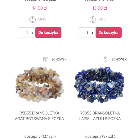
44,90 zł
13,90 zł
OPIS
OPIS
Do koszyka
Do koszyka
-
+
-
+
SCHOWEK
SCHOWEK
R5B55 BRANSOLETKA
R5B53 BRANSOLETKA
AGAT BOTSWANA SIECZKA
LAPIS LAZULI SIECZKA
dostępny
(137 szt.)
dostępny
(97 szt.)