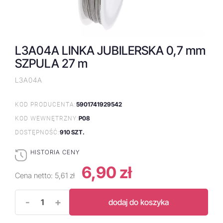
L3A04A LINKA JUBILERSKA 0,7 mm
SZPULA 27 m
L3A04A
5901741929542
KOD PRODUCENTA:
P08
KOD WEWNĘTRZNY:
910 SZT.
DOSTĘPNOŚĆ:
HISTORIA CENY
6,90 zł
Cena netto:
5,61 zł
-
+
dodaj do koszyka