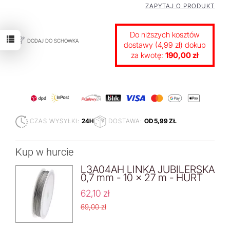
ZAPYTAJ O PRODUKT
Do niższych kosztów
DODAJ DO SCHOWKA
dostawy (4,99 zł) dokup
za kwotę:
190,00 zł
CZAS WYSYŁKI:
24H
DOSTAWA:
OD 5,99 ZŁ
Kup w hurcie
L3A04AH LINKA JUBILERSKA
0,7 mm - 10 x 27 m - HURT
62,10 zł
69,00 zł