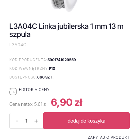
L3A04C Linka jubilerska 1 mm 13 m
szpula
L3A04C
5901741929559
KOD PRODUCENTA:
P10
KOD WEWNĘTRZNY:
660 SZT.
DOSTĘPNOŚĆ:
HISTORIA CENY
6,90 zł
Cena netto:
5,61 zł
-
+
dodaj do koszyka
ZAPYTAJ O PRODUKT