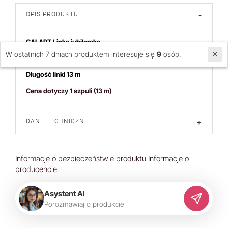
OPIS PRODUKTU
-
GALART Linka jubilerska
W ostatnich 7 dniach produktem interesuje się
9
osób.
Średnica linki 1 mm (linka powlekana)
Długość linki 13 m
Cena dotyczy 1 szpuli (13 m)
DANE TECHNICZNE
+
Informacje o bezpieczeństwie produktu
Informacje o
producencie
Asystent AI
P
o
r
o
z
m
a
w
i
a
j
o
p
r
o
d
u
k
c
i
e