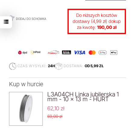
Do niższych kosztów
DODAJ DO SCHOWKA
dostawy (4,99 zł) dokup
za kwotę:
190,00 zł
CZAS WYSYŁKI:
24H
DOSTAWA:
OD 5,99 ZŁ
Kup w hurcie
L3A04CH Linka jubilerska 1
mm - 10 x 13 m - HURT
62,10 zł
69,00 zł