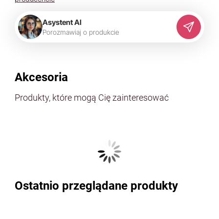
Asystent AI
P
o
r
o
z
m
a
w
i
a
j
o
p
r
o
d
u
k
c
i
e
Akcesoria
Produkty, które mogą Cię zainteresować
Ostatnio przeglądane produkty