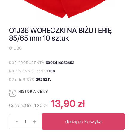
O1J36 WORECZKI NA BIŻUTERIĘ
85/65 mm 10 sztuk
O1J36
5905414052452
KOD PRODUCENTA:
L136
KOD WEWNĘTRZNY:
262 SZT.
DOSTĘPNOŚĆ:
HISTORIA CENY
13,90 zł
Cena netto:
11,30 zł
-
+
dodaj do koszyka