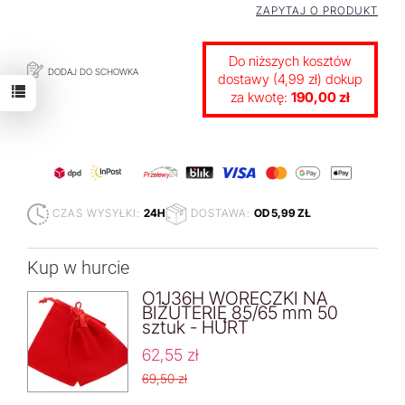
ZAPYTAJ O PRODUKT
Do niższych kosztów
DODAJ DO SCHOWKA
dostawy (4,99 zł) dokup
za kwotę:
190,00 zł
CZAS WYSYŁKI:
24H
DOSTAWA:
OD 5,99 ZŁ
Kup w hurcie
O1J36H WORECZKI NA
BIŻUTERIĘ 85/65 mm 50
sztuk - HURT
62,55 zł
69,50 zł