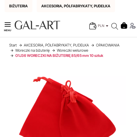
BIŻUTERIA
AKCESORIA, PÓŁFABRYKATY, PUDEŁKA
PLN
MENU
Start
AKCESORIA, PÓŁFABRYKATY, PUDEŁKA
OPAKOWANIA
Woreczki na biżuterię
Woreczki welurowe
O1J36 WORECZKI NA BIŻUTERIĘ 85/65 mm 10 sztuk