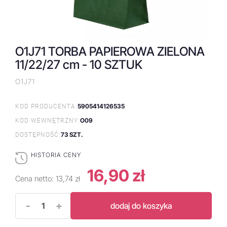
O1J71 TORBA PAPIEROWA ZIELONA
11/22/27 cm - 10 SZTUK
O1J71
5905414126535
KOD PRODUCENTA:
O09
KOD WEWNĘTRZNY:
73 SZT.
DOSTĘPNOŚĆ:
HISTORIA CENY
16,90 zł
Cena netto:
13,74 zł
-
+
dodaj do koszyka