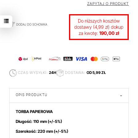
ZAPYTAJ O PRODUKT
Do niższych kosztów
DODAJ DO SCHOWKA
dostawy (4,99 zł) dokup
za kwotę:
190,00 zł
CZAS WYSYŁKI:
24H
DOSTAWA:
OD 5,99 ZŁ
OPIS PRODUKTU
-
TORBA PAPIEROWA
Długość:
110 mm (+/-5%)
Szerokość: 220 mm (+/-5%)