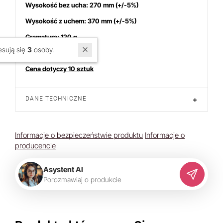
Wysokość bez ucha: 270 mm (+/-5%)
Wysokość z uchem: 370 mm (+/-5%)
Gramatura:
120 g
W ostatnich 7 dniach produktem interesują się
3
osoby.
Kolor: zielony
Cena dotyczy 10 sztuk
DANE TECHNICZNE
+
Informacje o bezpieczeństwie produktu
Informacje o
producencie
Asystent AI
P
o
r
o
z
m
a
w
i
a
j
o
p
r
o
d
u
k
c
i
e