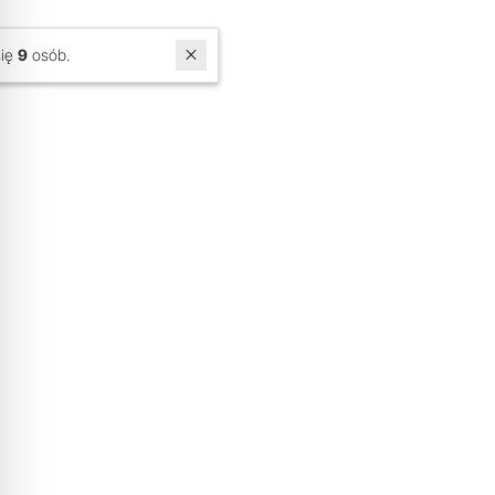
W ostatnich 7 dniach produktem interesuje się
9
osób.