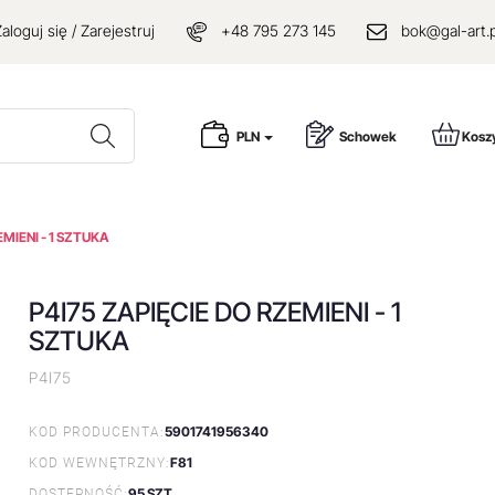
aloguj się / Zarejestruj
+48 795 273 145
bok@gal-art.p
Wyszukaj
PLN
Schowek
Kosz
EMIENI - 1 SZTUKA
P4I75 ZAPIĘCIE DO RZEMIENI - 1
SZTUKA
P4I75
5901741956340
KOD PRODUCENTA:
F81
KOD WEWNĘTRZNY:
95 SZT.
DOSTĘPNOŚĆ: