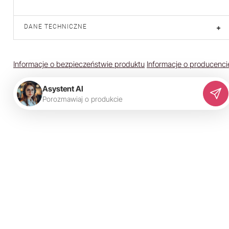
DANE TECHNICZNE
+
Informacje o bezpieczeństwie produktu
Informacje o producenci
Asystent AI
P
o
r
o
z
m
a
w
i
a
j
o
p
r
o
d
u
k
c
i
e