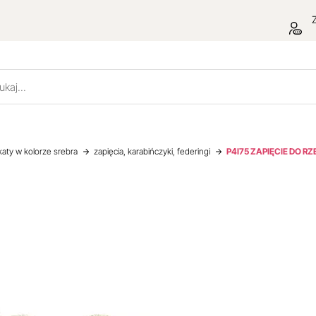
Z
katy w kolorze srebra
zapięcia, karabińczyki, federingi
P4I75 ZAPIĘCIE DO RZ