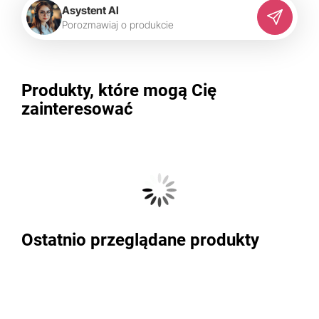
Asystent AI
P
o
r
o
z
m
a
w
i
a
j
o
p
r
o
d
u
k
c
i
e
Produkty, które mogą Cię
zainteresować
Ostatnio przeglądane produkty