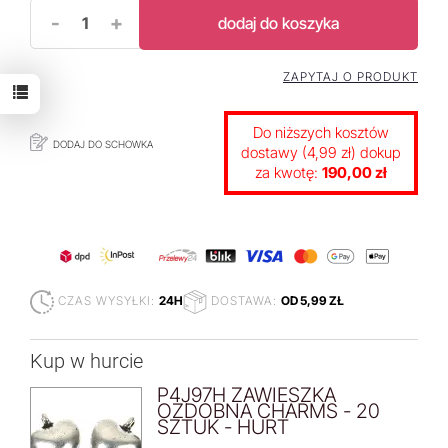
-
+
dodaj do koszyka
ZAPYTAJ O PRODUKT
Do niższych kosztów
DODAJ DO SCHOWKA
dostawy (4,99 zł) dokup
za kwotę:
190,00 zł
CZAS WYSYŁKI:
24H
DOSTAWA:
OD 5,99 ZŁ
Kup w hurcie
P4J97H ZAWIESZKA
OZDOBNA CHARMS - 20
SZTUK - HURT