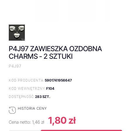
P4J97 ZAWIESZKA OZDOBNA
CHARMS - 2 SZTUKI
P4J97
5901741956647
KOD PRODUCENTA:
F104
KOD WEWNĘTRZNY:
283 SZT.
DOSTĘPNOŚĆ:
HISTORIA CENY
1,80 zł
Cena netto:
1,46 zł