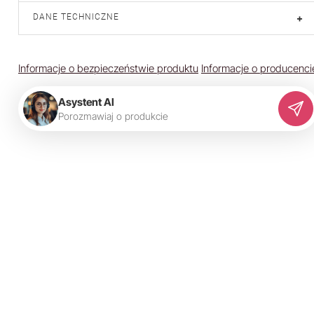
DANE TECHNICZNE
+
Informacje o bezpieczeństwie produktu
Informacje o producenci
Asystent AI
P
o
r
o
z
m
a
w
i
a
j
o
p
r
o
d
u
k
c
i
e