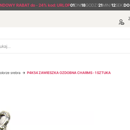
ENDOWY RABAT
do - 24% kod: URLOP
01
DNI
18
GODZ.
:
21
MIN.
:
11
SEK.
DO
Z
olorze srebra
P4K54 ZAWIESZKA OZDOBNA CHARMS - 1 SZTUKA