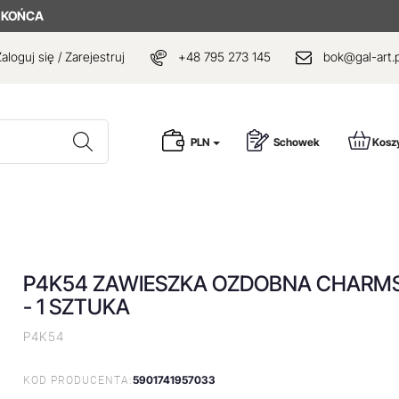
 KOŃCA
aloguj się / Zarejestruj
+48 795 273 145
bok@gal-art.p
Wyszukaj
PLN
Schowek
Kosz
P4K54 ZAWIESZKA OZDOBNA CHARM
- 1 SZTUKA
P4K54
5901741957033
KOD PRODUCENTA: