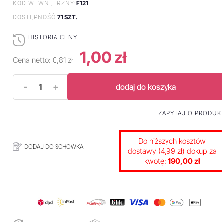
F121
KOD WEWNĘTRZNY:
71 SZT.
DOSTĘPNOŚĆ:
HISTORIA CENY
1,00 zł
Cena netto:
0,81 zł
-
+
dodaj do koszyka
ZAPYTAJ O PRODUK
Do niższych kosztów
DODAJ DO SCHOWKA
dostawy (4,99 zł) dokup za
kwotę:
190,00 zł