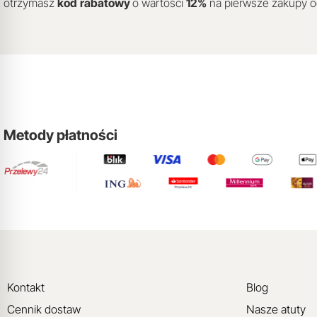
otrzymasz
kod
rabatowy
o wartości
12
%
na pierwsze zakupy 
Metody płatności
Kontakt
Blog
Cennik dostaw
Nasze atuty