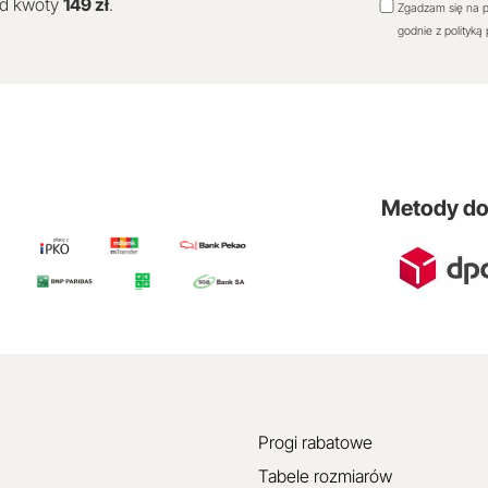
od kwoty
149 zł
.
Zgadzam się na p
godnie z polityką
Metody d
Progi rabatowe
Tabele rozmiarów