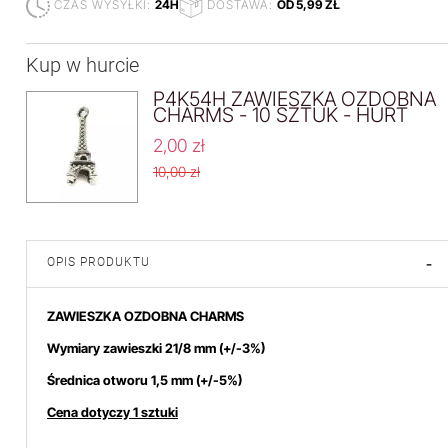
CZAS WYSYŁKI:
24H
DOSTAWA:
OD 5,99 ZŁ
Kup w hurcie
P4K54H ZAWIESZKA OZDOBNA
CHARMS - 10 SZTUK - HURT
2,00 zł
10,00 zł
OPIS PRODUKTU
-
ZAWIESZKA OZDOBNA CHARMS
Wymiary zawieszki 21/8 mm
(+/-3%)
Średnica otworu 1,5 mm
(+/-5%)
Cena dotyczy 1 sztuki