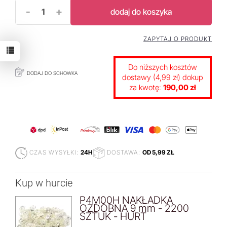
-
+
dodaj do koszyka
ZAPYTAJ O PRODUKT
Do niższych kosztów
DODAJ DO SCHOWKA
dostawy (4,99 zł) dokup
za kwotę:
190,00 zł
CZAS WYSYŁKI:
24H
DOSTAWA:
OD 5,99 ZŁ
Kup w hurcie
P4M00H NAKŁADKA
OZDOBNA 9 mm - 2200
SZTUK - HURT