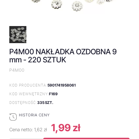
P4M00 NAKŁADKA OZDOBNA 9
mm - 220 SZTUK
P4M00
5901741958061
KOD PRODUCENTA:
F169
KOD WEWNĘTRZNY:
335 SZT.
DOSTĘPNOŚĆ:
HISTORIA CENY
1,99 zł
Cena netto:
1,62 zł