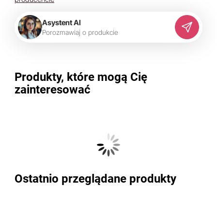
Asystent AI
P
o
r
o
z
m
a
w
i
a
j
o
p
r
o
d
u
k
c
i
e
Produkty, które mogą Cię
zainteresować
Ostatnio przeglądane produkty