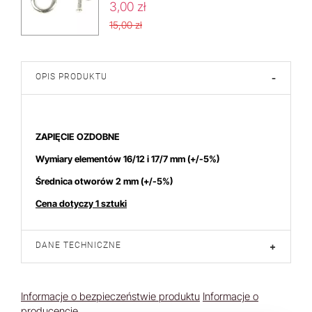
3,00 zł
15,00 zł
OPIS PRODUKTU
-
ch produktem interesują się
3
osoby.
ZAPIĘCIE OZDOBNE
Wymiary elementów 16/12 i 17/7 mm
(+/-5%)
Średnica otworów 2 mm
(+/-5%)
Cena dotyczy 1 sztuki
DANE TECHNICZNE
+
Informacje o bezpieczeństwie produktu
Informacje o
producencie