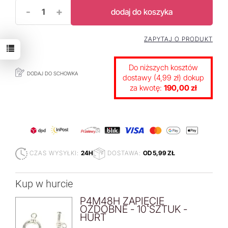
-
+
dodaj do koszyka
ZAPYTAJ O PRODUKT
Do niższych kosztów
DODAJ DO SCHOWKA
dostawy (4,99 zł) dokup
za kwotę:
190,00 zł
CZAS WYSYŁKI:
24H
DOSTAWA:
OD 5,99 ZŁ
Kup w hurcie
P4M48H ZAPIĘCIE
OZDOBNE - 10 SZTUK -
HURT