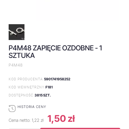
P4M48 ZAPIĘCIE OZDOBNE - 1
SZTUKA
P4M48
5901741958252
KOD PRODUCENTA:
F181
KOD WEWNĘTRZNY:
3815 SZT.
DOSTĘPNOŚĆ:
HISTORIA CENY
1,50 zł
Cena netto:
1,22 zł