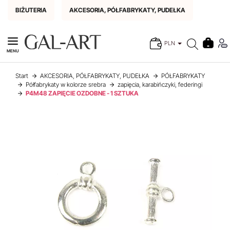
BIŻUTERIA
AKCESORIA, PÓŁFABRYKATY, PUDEŁKA
PLN
MENU
Start
AKCESORIA, PÓŁFABRYKATY, PUDEŁKA
PÓŁFABRYKATY
Półfabrykaty w kolorze srebra
zapięcia, karabińczyki, federingi
P4M48 ZAPIĘCIE OZDOBNE - 1 SZTUKA