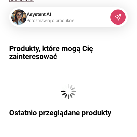
Asystent AI
P
o
r
o
z
m
a
w
i
a
j
o
p
r
o
d
u
k
c
i
e
Produkty, które mogą Cię
zainteresować
Ostatnio przeglądane produkty