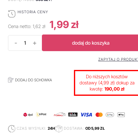
HISTORIA CENY
1,99 zł
Cena netto:
1,62 zł
-
+
dodaj do koszyka
ZAPYTAJ O PRODUK
Do niższych kosztów
DODAJ DO SCHOWKA
dostawy (4,99 zł) dokup za
kwotę:
190,00 zł
CZAS WYSYŁKI:
24H
DOSTAWA:
OD 5,99 ZŁ