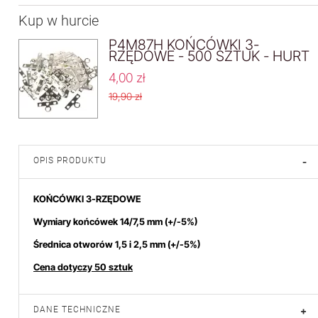
Kup w hurcie
P4M87H KOŃCÓWKI 3-
RZĘDOWE - 500 SZTUK - HURT
4,00 zł
19,90 zł
OPIS PRODUKTU
-
KOŃCÓWKI 3-RZĘDOWE
Wymiary końcówek 14/7,5 mm
(+/-5%)
Średnica otworów 1,5 i 2,5 mm (+/-5%)
Cena dotyczy 50 sztuk
DANE TECHNICZNE
+