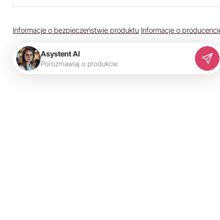
Informacje o bezpieczeństwie produktu
Informacje o producenci
Asystent AI
P
o
r
o
z
m
a
w
i
a
j
o
p
r
o
d
u
k
c
i
e