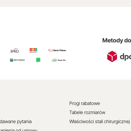
Metody d
Progi rabatowe
Tabele rozmiarów
adawane pytania
Właściwości stali chirurgicznej
tąpienia od umowy