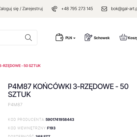
aloguj się / Zarejestruj
+48 795 273 145
bok@gal-art.p
Wyszukaj
PLN
Schowek
Kosz
-RZĘDOWE - 50 SZTUK
P4M87 KOŃCÓWKI 3-RZĘDOWE - 50
SZTUK
P4M87
5901741958443
KOD PRODUCENTA:
F193
KOD WEWNĘTRZNY:
368 SZT.
DOSTĘPNOŚĆ: