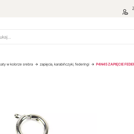
Z
katy w kolorze srebra
zapięcia, karabińczyki, federingi
P4N45 ZAPIĘCIE FEDER