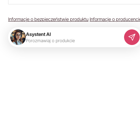
Informacje o bezpieczeństwie produktu
Informacje o producenci
Asystent AI
P
o
r
o
z
m
a
w
i
a
j
o
p
r
o
d
u
k
c
i
e