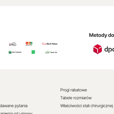
Metody d
Progi rabatowe
Tabele rozmiarów
adawane pytania
Właściwości stali chirurgicznej
tąpienia od umowy