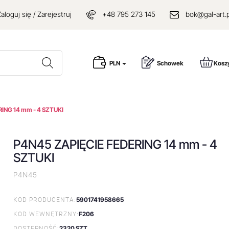
aloguj się / Zarejestruj
+48 795 273 145
bok@gal-art.p
Wyszukaj
PLN
Schowek
Kosz
ING 14 mm - 4 SZTUKI
P4N45 ZAPIĘCIE FEDERING 14 mm - 4
SZTUKI
P4N45
5901741958665
KOD PRODUCENTA:
F206
KOD WEWNĘTRZNY:
2320 SZT.
DOSTĘPNOŚĆ: