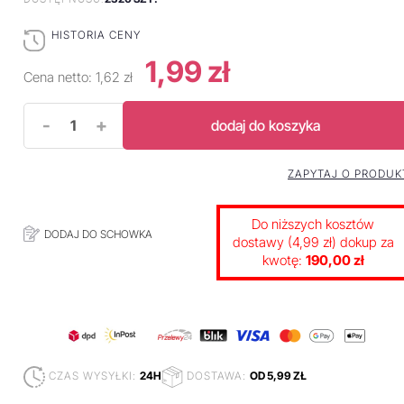
HISTORIA CENY
1,99 zł
Cena netto:
1,62 zł
-
+
dodaj do koszyka
ZAPYTAJ O PRODUK
Do niższych kosztów
DODAJ DO SCHOWKA
dostawy (4,99 zł) dokup za
kwotę:
190,00 zł
CZAS WYSYŁKI:
24H
DOSTAWA:
OD 5,99 ZŁ