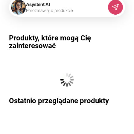
Asystent AI
P
o
r
o
z
m
a
w
i
a
j
o
p
r
o
d
u
k
c
i
e
Produkty, które mogą Cię
zainteresować
Ostatnio przeglądane produkty