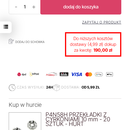
-
+
dodaj do koszyka
ZAPYTAJ O PRODUKT
Do niższych kosztów
DODAJ DO SCHOWKA
dostawy (4,99 zł) dokup
za kwotę:
190,00 zł
CZAS WYSYŁKI:
24H
DOSTAWA:
OD 5,99 ZŁ
Kup w hurcie
P4N58H PRZEKŁADKI Z
CYRKONIAMI 10 mm - 20
SZTUK - HURT