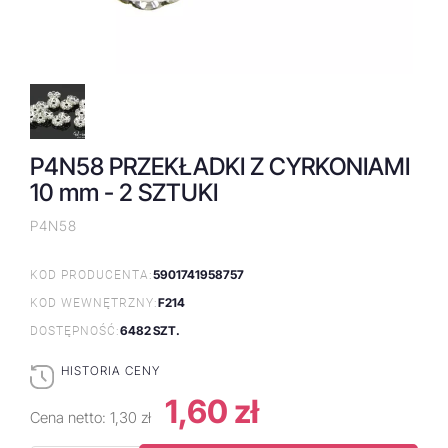
P4N58 PRZEKŁADKI Z CYRKONIAMI
10 mm - 2 SZTUKI
P4N58
5901741958757
KOD PRODUCENTA:
F214
KOD WEWNĘTRZNY:
6482 SZT.
DOSTĘPNOŚĆ:
HISTORIA CENY
1,60 zł
Cena netto:
1,30 zł