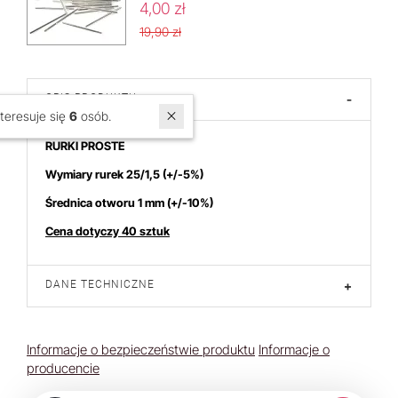
4,00 zł
19,90 zł
OPIS PRODUKTU
-
W ostatnich 7 dniach produktem interesuje się
6
osób.
RURKI PROSTE
Wymiary rurek 25/1,5
(+/-5%)
Średnica otworu 1 mm (+/-10%)
Cena dotyczy 40 sztuk
DANE TECHNICZNE
+
Informacje o bezpieczeństwie produktu
Informacje o
producencie