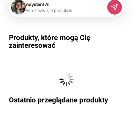
Asystent AI
P
o
r
o
z
m
a
w
i
a
j
o
p
r
o
d
u
k
c
i
e
Produkty, które mogą Cię
zainteresować
Ostatnio przeglądane produkty