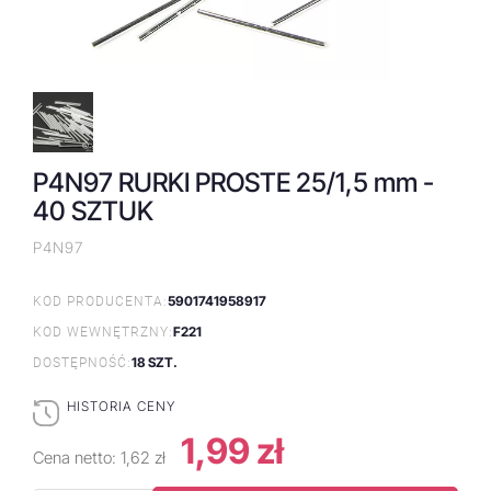
P4N97 RURKI PROSTE 25/1,5 mm -
40 SZTUK
P4N97
5901741958917
KOD PRODUCENTA:
F221
KOD WEWNĘTRZNY:
18 SZT.
DOSTĘPNOŚĆ:
HISTORIA CENY
1,99 zł
Cena netto:
1,62 zł