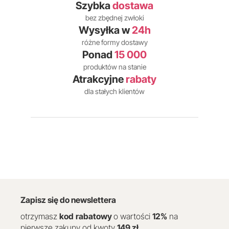
Szybka
dostawa
bez zbędnej zwłoki
Wysyłka w
24h
różne formy dostawy
Ponad
15 000
produktów na stanie
Atrakcyjne
rabaty
dla stałych klientów
Zapisz się do newslettera
otrzymasz
kod
rabatowy
o wartości
12
%
na
pierwsze zakupy od kwoty
149 zł
.