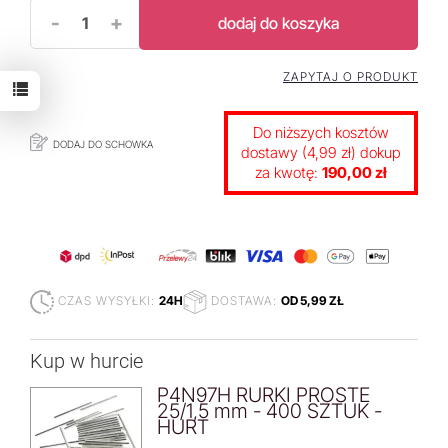
-
+
dodaj do koszyka
ZAPYTAJ O PRODUKT
Do niższych kosztów
DODAJ DO SCHOWKA
dostawy (4,99 zł) dokup
za kwotę:
190,00 zł
CZAS WYSYŁKI:
24H
DOSTAWA:
OD 5,99 ZŁ
Kup w hurcie
P4N97H RURKI PROSTE
25/1,5 mm - 400 SZTUK -
HURT