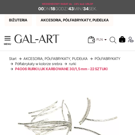
WEEKENDOWY RABAT
do - 24% kod: URLOP
00
DNI
18
GODZ.
:
43
MIN.
:
34
SEK.
BIŻUTERIA
AKCESORIA, PÓŁFABRYKATY, PUDEŁKA
PLN
MENU
Start
AKCESORIA, PÓŁFABRYKATY, PUDEŁKA
PÓŁFABRYKATY
Półfabrykaty w kolorze srebra
rurki
P4O06 RURKI ŁUK KARBOWANE 30/1,5 mm - 22 SZTUKI