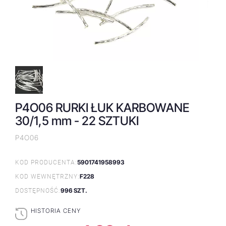
P4O06 RURKI ŁUK KARBOWANE
30/1,5 mm - 22 SZTUKI
P4O06
5901741958993
KOD PRODUCENTA:
F228
KOD WEWNĘTRZNY:
996 SZT.
DOSTĘPNOŚĆ:
HISTORIA CENY