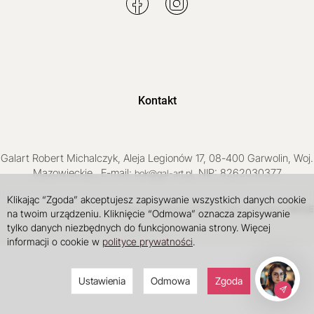
Kontakt
Galart
Robert Michalczyk
,
Aleja Legionów 17
,
08-400
Garwolin
, Woj.
Mazowieckie
,
, E-mail:
, NIP: 8262030377
bok@gal-art.pl
Klikając “Zgoda” akceptujesz zapisywanie wszystkich danych cookie
Sklep internetowy SOTE
INTLE
projekt i wdrożenie
na twoim urządzeniu. Kliknięcie “Odmowa” oznacza zapisywanie
tylko danych niezbędnych do funkcjonowania strony. Więcej
informacji o cookie w
polityce prywatności
.
Ustawienia
Odmowa
Zgoda