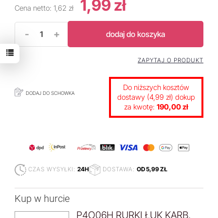
1,99 zł
Cena netto:
1,62 zł
-
+
dodaj do koszyka
ZAPYTAJ O PRODUKT
Do niższych kosztów
DODAJ DO SCHOWKA
dostawy (4,99 zł) dokup
za kwotę:
190,00 zł
CZAS WYSYŁKI:
24H
DOSTAWA:
OD 5,99 ZŁ
Kup w hurcie
P4O06H RURKI ŁUK KARB.