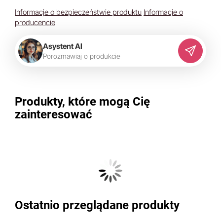
Informacje o bezpieczeństwie produktu
Informacje o
producencie
Asystent AI
P
o
r
o
z
m
a
w
i
a
j
o
p
r
o
d
u
k
c
i
e
Produkty, które mogą Cię
zainteresować
Ostatnio przeglądane produkty