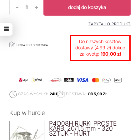
-
+
dodaj do koszyka
ZAPYTAJ O PRODUKT
Do niższych kosztów
DODAJ DO SCHOWKA
dostawy (4,99 zł) dokup
za kwotę:
190,00 zł
CZAS WYSYŁKI:
24H
DOSTAWA:
OD 5,99 ZŁ
Kup w hurcie
P4O08H RURKI PROSTE
KARB. 20/1,5 mm - 320
SZTUK - HURT