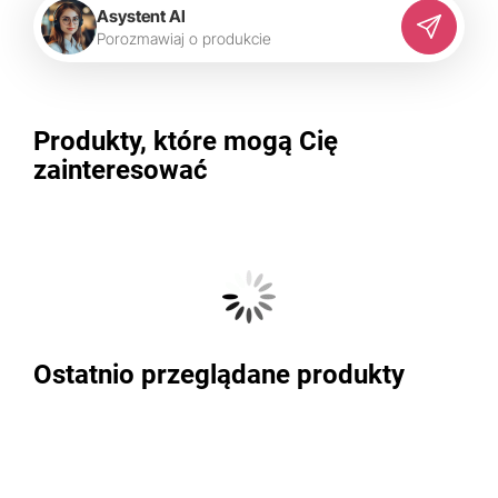
Asystent AI
P
o
r
o
z
m
a
w
i
a
j
o
p
r
o
d
u
k
c
i
e
Produkty, które mogą Cię
zainteresować
Ostatnio przeglądane produkty