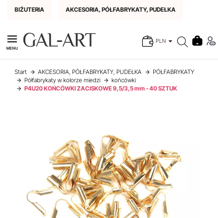
BIŻUTERIA
AKCESORIA, PÓŁFABRYKATY, PUDEŁKA
PLN
MENU
Start
AKCESORIA, PÓŁFABRYKATY, PUDEŁKA
PÓŁFABRYKATY
Półfabrykaty w kolorze miedzi
końcówki
P4U20 KOŃCÓWKI ZACISKOWE 9,5/3,5 mm - 40 SZTUK