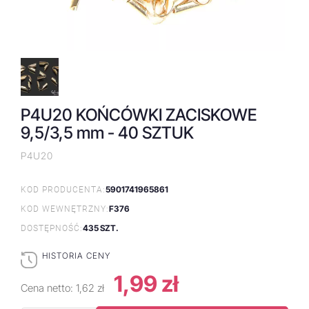
P4U20 KOŃCÓWKI ZACISKOWE
9,5/3,5 mm - 40 SZTUK
P4U20
5901741965861
KOD PRODUCENTA:
F376
KOD WEWNĘTRZNY:
435 SZT.
DOSTĘPNOŚĆ:
HISTORIA CENY
1,99 zł
Cena netto:
1,62 zł