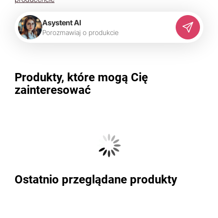
Asystent AI
P
o
r
o
z
m
a
w
i
a
j
o
p
r
o
d
u
k
c
i
e
Produkty, które mogą Cię
zainteresować
Ostatnio przeglądane produkty