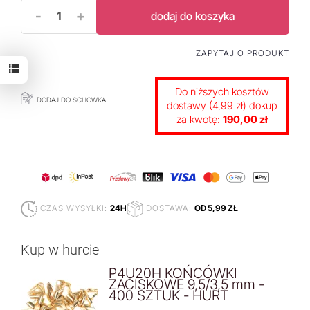
-
+
dodaj do koszyka
ZAPYTAJ O PRODUKT
Do niższych kosztów
DODAJ DO SCHOWKA
dostawy (4,99 zł) dokup
za kwotę:
190,00 zł
CZAS WYSYŁKI:
24H
DOSTAWA:
OD 5,99 ZŁ
Kup w hurcie
P4U20H KOŃCÓWKI
ZACISKOWE 9,5/3,5 mm -
400 SZTUK - HURT