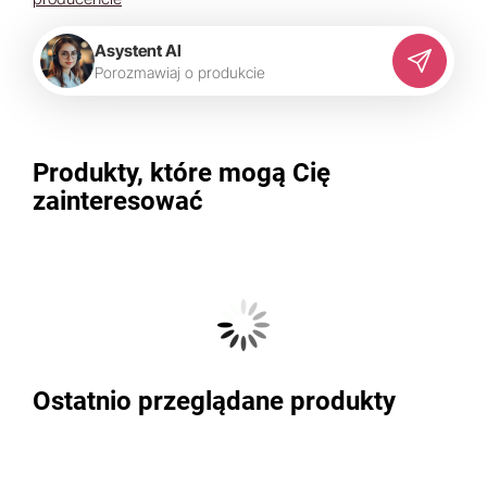
Asystent AI
P
o
r
o
z
m
a
w
i
a
j
o
p
r
o
d
u
k
c
i
e
Produkty, które mogą Cię
zainteresować
Ostatnio przeglądane produkty