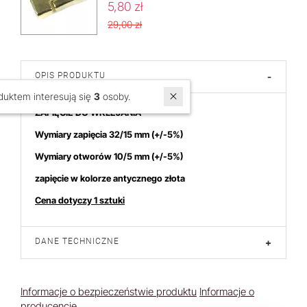
5,80 zł
29,00 zł
OPIS PRODUKTU
-
W ostatnich 7 dniach produktem interesują się
3
osoby.
ZAPIĘCIE DO WKLEJANIA
Wymiary zapięcia 32/15 mm
(+/-5%)
Wymiary otworów 10/5 mm
(+/-5%)
zapięcie w kolorze antycznego złota
Cena dotyczy 1 sztuki
DANE TECHNICZNE
+
Informacje o bezpieczeństwie produktu
Informacje o
producencie