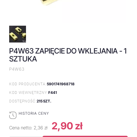
P4W63 ZAPIĘCIE DO WKLEJANIA - 1
SZTUKA
P4W63
5901741968718
KOD PRODUCENTA:
F441
KOD WEWNĘTRZNY:
215 SZT.
DOSTĘPNOŚĆ:
HISTORIA CENY
2,90 zł
Cena netto:
2,36 zł