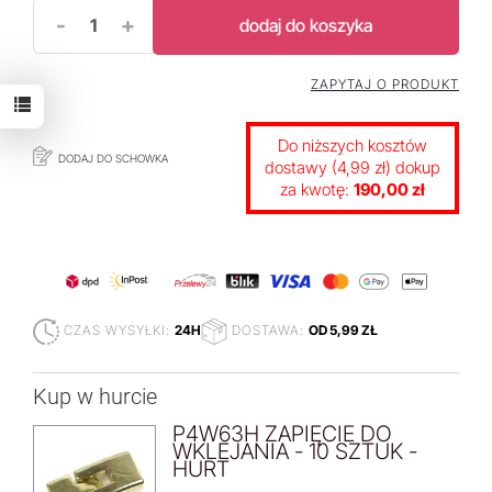
-
+
dodaj do koszyka
ZAPYTAJ O PRODUKT
Do niższych kosztów
DODAJ DO SCHOWKA
dostawy (4,99 zł) dokup
za kwotę:
190,00 zł
CZAS WYSYŁKI:
24H
DOSTAWA:
OD 5,99 ZŁ
Kup w hurcie
P4W63H ZAPIĘCIE DO
WKLEJANIA - 10 SZTUK -
HURT