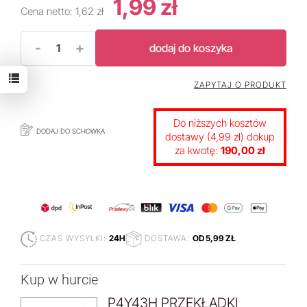
1,99 zł
Cena netto:
1,62 zł
-
+
dodaj do koszyka
ZAPYTAJ O PRODUKT
Do niższych kosztów
DODAJ DO SCHOWKA
dostawy (4,99 zł) dokup
za kwotę:
190,00 zł
CZAS WYSYŁKI:
24H
DOSTAWA:
OD 5,99 ZŁ
Kup w hurcie
P4Y43H PRZEKŁADKI