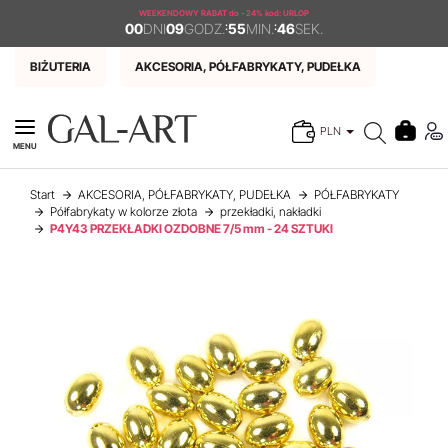
WEEKENDOWY RABAT
do - 24% kod: URLOP
00
DNI
09
GODZ.
:
55
MIN.
:
46
SEK.
BIŻUTERIA
AKCESORIA, PÓŁFABRYKATY, PUDEŁKA
PLN
MENU
Start
AKCESORIA, PÓŁFABRYKATY, PUDEŁKA
PÓŁFABRYKATY
Półfabrykaty w kolorze złota
przekładki, nakładki
P4Y43 PRZEKŁADKI OZDOBNE 7/5 mm - 24 SZTUKI