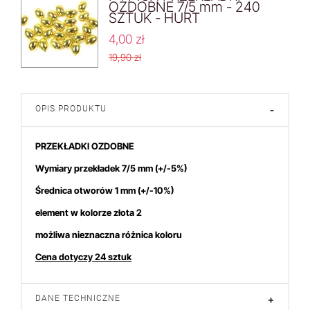
OZDOBNE 7/5 mm - 240
SZTUK - HURT
4,00 zł
19,90 zł
OPIS PRODUKTU
-
PRZEKŁADKI OZDOBNE
Wymiary przekładek 7/5 mm
(+/-5%)
Średnica otworów 1 mm (+/-10%)
element w kolorze złota 2
możliwa nieznaczna różnica koloru
Cena dotyczy 24 sztuk
DANE TECHNICZNE
+