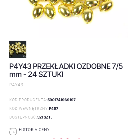
P4Y43 PRZEKŁADKI OZDOBNE 7/5
mm - 24 SZTUKI
P4Y43
5901741969197
KOD PRODUCENTA:
F467
KOD WEWNĘTRZNY:
521 SZT.
DOSTĘPNOŚĆ:
HISTORIA CENY