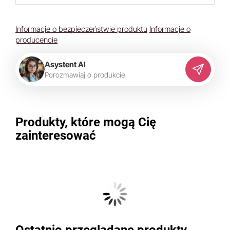
Informacje o bezpieczeństwie produktu
Informacje o
producencie
Asystent AI
P
o
r
o
z
m
a
w
i
a
j
o
p
r
o
d
u
k
c
i
e
Produkty, które mogą Cię
zainteresować