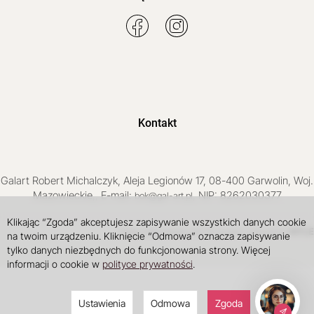
Kontakt
Galart
Robert Michalczyk
,
Aleja Legionów 17
,
08-400
Garwolin
, Woj.
Mazowieckie
,
, E-mail:
, NIP: 8262030377
bok@gal-art.pl
Klikając “Zgoda” akceptujesz zapisywanie wszystkich danych cookie
Sklep internetowy SOTE
INTLE
projekt i wdrożenie
na twoim urządzeniu. Kliknięcie “Odmowa” oznacza zapisywanie
tylko danych niezbędnych do funkcjonowania strony. Więcej
informacji o cookie w
polityce prywatności
.
Ustawienia
Odmowa
Zgoda