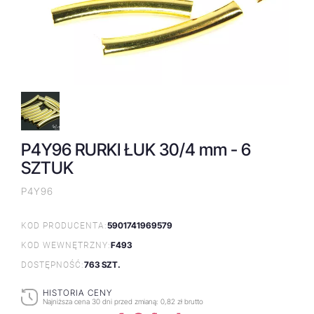
P4Y96 RURKI ŁUK 30/4 mm - 6
SZTUK
P4Y96
5901741969579
KOD PRODUCENTA:
F493
KOD WEWNĘTRZNY:
763 SZT.
DOSTĘPNOŚĆ:
HISTORIA CENY
Najniższa cena 30 dni przed zmianą:
0,82 zł brutto