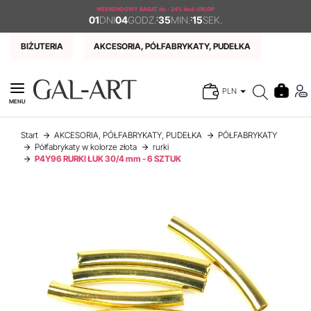
WEEKENDOWY RABAT
do - 24% kod: URLOP
01
DNI
04
GODZ.
:
35
MIN.
:
15
SEK.
BIŻUTERIA
AKCESORIA, PÓŁFABRYKATY, PUDEŁKA
PLN
MENU
Start
AKCESORIA, PÓŁFABRYKATY, PUDEŁKA
PÓŁFABRYKATY
Półfabrykaty w kolorze złota
rurki
P4Y96 RURKI ŁUK 30/4 mm - 6 SZTUK