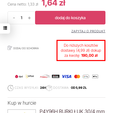
1,64 zł
Cena netto:
1,33 zł
-
+
dodaj do koszyka
ZAPYTAJ O PRODUKT
Do niższych kosztów
DODAJ DO SCHOWKA
dostawy (4,99 zł) dokup
za kwotę:
190,00 zł
CZAS WYSYŁKI:
24H
DOSTAWA:
OD 5,99 ZŁ
Kup w hurcie
P4Y96H RURKI ŁUK 30/4 mm