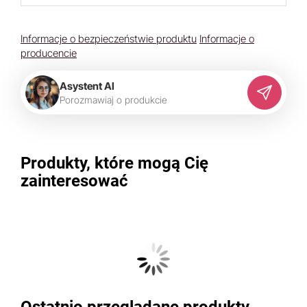
Informacje o bezpieczeństwie produktu
Informacje o
producencie
Asystent AI
P
o
r
o
z
m
a
w
i
a
j
o
p
r
o
d
u
k
c
i
e
Produkty, które mogą Cię
zainteresować