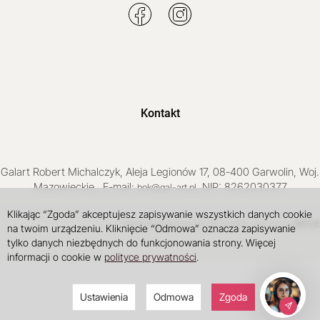
Kontakt
Galart
Robert Michalczyk
,
Aleja Legionów 17
,
08-400
Garwolin
, Woj.
Mazowieckie
,
, E-mail:
, NIP: 8262030377
bok@gal-art.pl
Klikając “Zgoda” akceptujesz zapisywanie wszystkich danych cookie
Sklep internetowy SOTE
INTLE
projekt i wdrożenie
na twoim urządzeniu. Kliknięcie “Odmowa” oznacza zapisywanie
tylko danych niezbędnych do funkcjonowania strony. Więcej
informacji o cookie w
polityce prywatności
.
Ustawienia
Odmowa
Zgoda