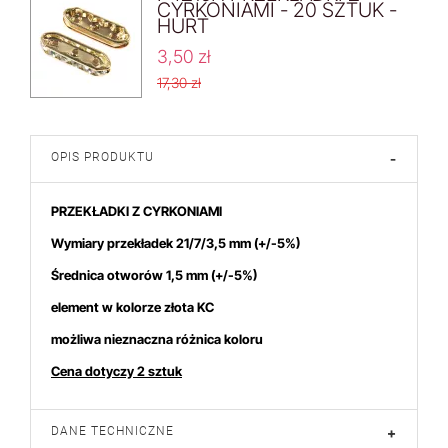
CYRKONIAMI - 20 SZTUK -
HURT
3,50 zł
17,30 zł
OPIS PRODUKTU
-
PRZEKŁADKI Z CYRKONIAMI
Wymiary przekładek 21/7/3,5 mm
(+/-5%)
Średnica otworów 1,5 mm (+/-5%)
element w kolorze złota KC
możliwa nieznaczna różnica koloru
Cena dotyczy 2 sztuk
DANE TECHNICZNE
+