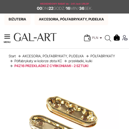
WEEKENDOWY RABAT
do - 24% kod: URLOP
00
DNI
22
GODZ.
:
16
MIN.
:
36
SEK.
BIŻUTERIA
AKCESORIA, PÓŁFABRYKATY, PUDEŁKA
PLN
MENU
Start
AKCESORIA, PÓŁFABRYKATY, PUDEŁKA
PÓŁFABRYKATY
Półfabrykaty w kolorze złota KC
przekładki, kulki
P4Z16 PRZEKŁADKI Z CYRKONIAMI - 2 SZTUKI