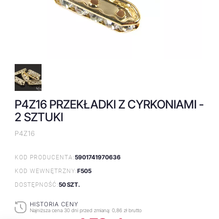
P4Z16 PRZEKŁADKI Z CYRKONIAMI -
2 SZTUKI
P4Z16
5901741970636
KOD PRODUCENTA:
F505
KOD WEWNĘTRZNY:
50 SZT.
DOSTĘPNOŚĆ:
HISTORIA CENY
Najniższa cena 30 dni przed zmianą:
0,86 zł brutto