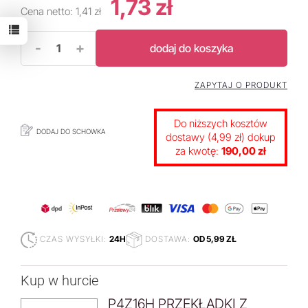
1,73 zł
Cena netto:
1,41 zł
-
+
dodaj do koszyka
ZAPYTAJ O PRODUKT
Do niższych kosztów
DODAJ DO SCHOWKA
dostawy (4,99 zł) dokup
za kwotę:
190,00 zł
CZAS WYSYŁKI:
24H
DOSTAWA:
OD 5,99 ZŁ
Kup w hurcie
P4Z16H PRZEKŁADKI Z