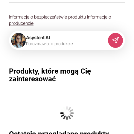
Informacje o bezpieczeństwie produktu
Informacje o
producencie
Asystent AI
P
o
r
o
z
m
a
w
i
a
j
o
p
r
o
d
u
k
c
i
e
Produkty, które mogą Cię
zainteresować