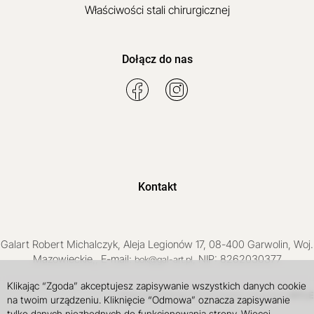
Właściwości stali chirurgicznej
Dołącz do nas
Kontakt
Galart
Robert Michalczyk
,
Aleja Legionów 17
,
08-400
Garwolin
, Woj.
Mazowieckie
,
, E-mail:
, NIP: 8262030377
bok@gal-art.pl
Klikając “Zgoda” akceptujesz zapisywanie wszystkich danych cookie
Sklep internetowy SOTE
INTLE
projekt i wdrożenie
na twoim urządzeniu. Kliknięcie “Odmowa” oznacza zapisywanie
tylko danych niezbędnych do funkcjonowania strony. Więcej