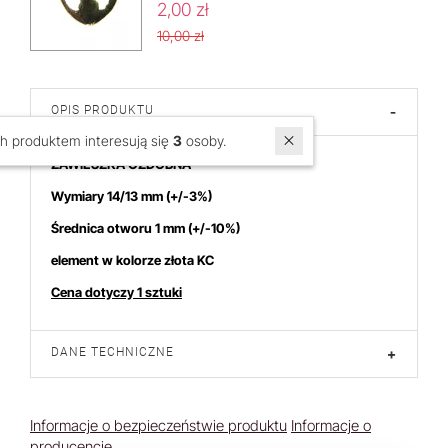
2,00 zł
10,00 zł
OPIS PRODUKTU
-
W ostatnich 7 dniach produktem interesują się
3
osoby.
ZAWIESZKA OZDOBNA
Wymiary 14/13 mm (+/-3%)
Średnica otworu 1 mm (+/-10%)
element w kolorze złota KC
Cena dotyczy 1 sztuki
DANE TECHNICZNE
+
Informacje o bezpieczeństwie produktu
Informacje o
producencie