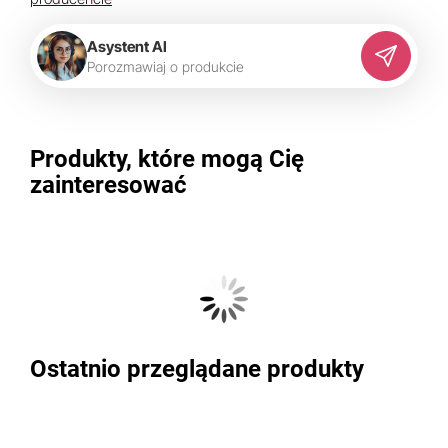
Asystent AI
P
o
r
o
z
m
a
w
i
a
j
o
p
r
o
d
u
k
c
i
e
Produkty, które mogą Cię
zainteresować
Ostatnio przeglądane produkty