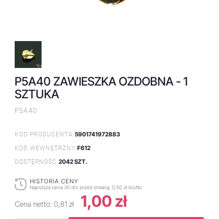
P5A40 ZAWIESZKA OZDOBNA - 1
SZTUKA
P5A40
5901741972883
KOD PRODUCENTA:
F612
KOD WEWNĘTRZNY:
2042 SZT.
DOSTĘPNOŚĆ:
HISTORIA CENY
Najniższa cena 30 dni przed zmianą:
0,50 zł brutto
1,00 zł
Cena netto:
0,81 zł