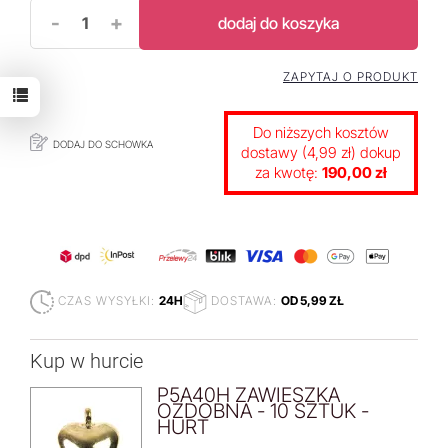
-
+
dodaj do koszyka
ZAPYTAJ O PRODUKT
Do niższych kosztów
DODAJ DO SCHOWKA
dostawy (4,99 zł) dokup
za kwotę:
190,00 zł
CZAS WYSYŁKI:
24H
DOSTAWA:
OD 5,99 ZŁ
Kup w hurcie
P5A40H ZAWIESZKA
OZDOBNA - 10 SZTUK -
HURT