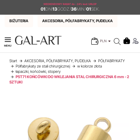
WEEKENDOWY RABAT
do - 24% kod: URLOP
01
DNI
13
GODZ.
:
36
MIN.
:
01
SEK.
BIŻUTERIA
AKCESORIA, PÓŁFABRYKATY, PUDEŁKA
PLN
MENU
Start
AKCESORIA, PÓŁFABRYKATY, PUDEŁKA
PÓŁFABRYKATY
Półfabrykaty ze stali chirurgicznej
w kolorze złota
łapaczki, końcówki, stopery
P5T71 KOŃCÓWKI DO WKLEJANIA STAL CHIRURGICZNA 6 mm - 2
SZTUKI