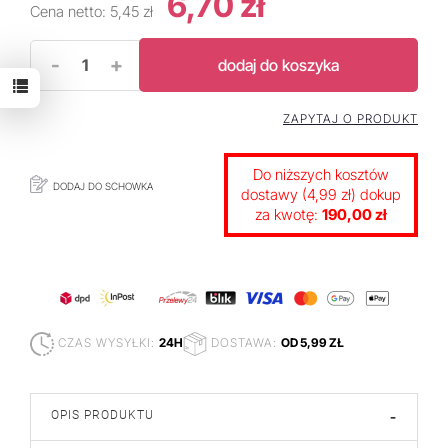
6,70 zł
Cena netto:
5,45 zł
-
+
dodaj do koszyka
ZAPYTAJ O PRODUKT
Do niższych kosztów
DODAJ DO SCHOWKA
dostawy (4,99 zł) dokup
za kwotę:
190,00 zł
CZAS WYSYŁKI:
24H
DOSTAWA:
OD 5,99 ZŁ
OPIS PRODUKTU
-