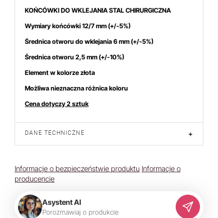
KOŃCÓWKI DO WKLEJANIA STAL CHIRURGICZNA
Wymiary końcówki 12/7 mm
(+/-5%)
Średnica otworu do wklejania 6 mm (+/-5%)
Średnica otworu 2,5 mm
(+/-10%)
uje się
5
osób.
Element w kolorze złota
Możliwa nieznaczna różnica koloru
Cena dotyczy 2 sztuk
DANE TECHNICZNE
+
Informacje o bezpieczeństwie produktu
Informacje o
producencie
Asystent AI
P
o
r
o
z
m
a
w
i
a
j
o
p
r
o
d
u
k
c
i
e