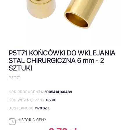
P5T71 KOŃCÓWKI DO WKLEJANIA
STAL CHIRURGICZNA 6 mm - 2
SZTUKI
P5T71
5905414146489
KOD PRODUCENTA:
G580
KOD WEWNĘTRZNY:
1170 SZT.
DOSTĘPNOŚĆ:
HISTORIA CENY