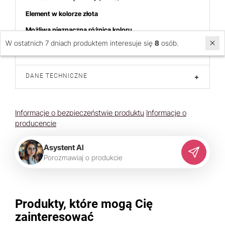
Element w kolorze złota
Możliwa nieznaczna różnica koloru
W ostatnich 7 dniach produktem interesuje się
8
osób.
Cena dotyczy 8 sztuk
DANE TECHNICZNE
+
Informacje o bezpieczeństwie produktu
Informacje o
producencie
Asystent AI
P
o
r
o
z
m
a
w
i
a
j
o
p
r
o
d
u
k
c
i
e
Produkty, które mogą Cię
zainteresować