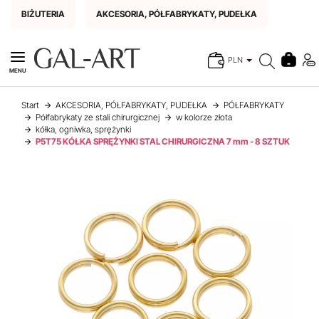
BIŻUTERIA
AKCESORIA, PÓŁFABRYKATY, PUDEŁKA
PLN
MENU
Start
AKCESORIA, PÓŁFABRYKATY, PUDEŁKA
PÓŁFABRYKATY
Półfabrykaty ze stali chirurgicznej
w kolorze złota
kółka, ogniwka, sprężynki
P5T75 KÓŁKA SPRĘŻYNKI STAL CHIRURGICZNA 7 mm - 8 SZTUK