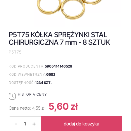
P5T75 KÓŁKA SPRĘŻYNKI STAL
CHIRURGICZNA 7 mm - 8 SZTUK
P5T75
5905414146526
KOD PRODUCENTA:
G582
KOD WEWNĘTRZNY:
1234 SZT.
DOSTĘPNOŚĆ:
HISTORIA CENY
5,60 zł
Cena netto:
4,55 zł
-
+
dodaj do koszyka