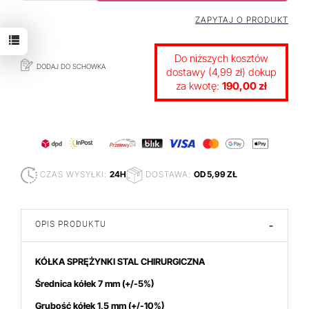
ZAPYTAJ O PRODUKT
Do niższych kosztów
DODAJ DO SCHOWKA
dostawy (4,99 zł) dokup
za kwotę:
190,00 zł
CZAS WYSYŁKI:
24H
DOSTAWA:
OD 5,99 ZŁ
OPIS PRODUKTU
-
KÓŁKA SPRĘŻYNKI STAL CHIRURGICZNA
Średnica kółek 7 mm
(+/-5%)
Grubość kółek 1,5 mm (+/-10%)