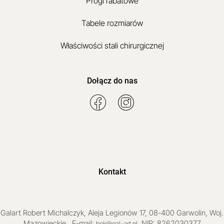
Progi rabatowe
Tabele rozmiarów
Właściwości stali chirurgicznej
Dołącz do nas
Kontakt
Galart
Robert Michalczyk
,
Aleja Legionów 17
,
08-400
Garwolin
, Woj.
Mazowieckie
,
, E-mail:
, NIP: 8262030377
bok@gal-art.pl