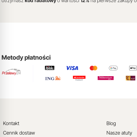
otrzymasz
kod
rabatowy
o wartości
12
%
na pierwsze zakupy 
Metody płatności
Kontakt
Blog
Cennik dostaw
Nasze atuty