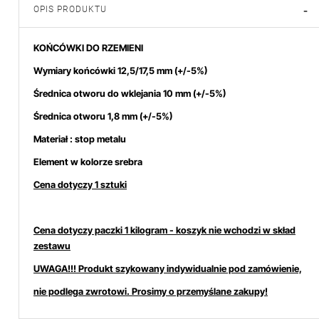
OPIS PRODUKTU
-
KOŃCÓWKI DO RZEMIENI
Wymiary końcówki 12,5/17,5 mm
(+/-5%)
Średnica otworu do wklejania 10 mm
(+/-5%)
Średnica otworu 1,8 mm (+/-5%)
Materiał : stop metalu
Element w kolorze srebra
Cena dotyczy 1 sztuki
Cena dotyczy paczki 1 kilogram - koszyk nie wchodzi w skład
zestawu
UWAGA!!! Produkt szykowany indywidualnie pod zamówienie,
nie podlega zwrotowi.
Prosimy o przemyślane zakupy!