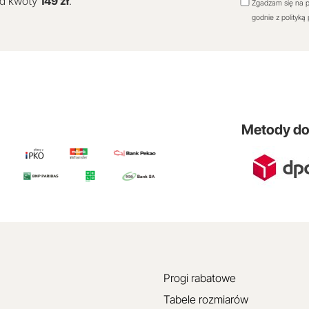
od kwoty
149 zł
.
Zgadzam się na p
godnie z polityką
Metody d
Progi rabatowe
Tabele rozmiarów