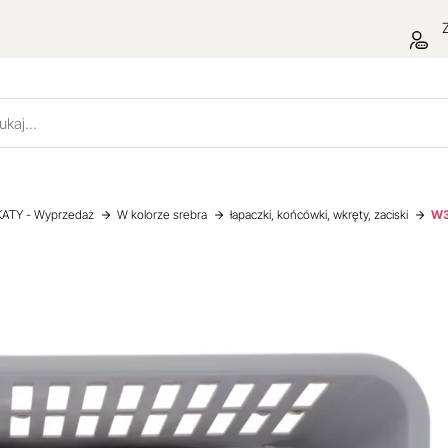
Z
ATY - Wyprzedaż
W kolorze srebra
łapaczki, końcówki, wkręty, zaciski
W3