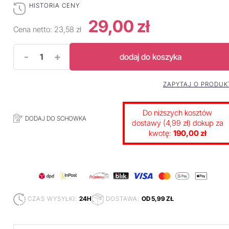
HISTORIA CENY
29,00 zł
Cena netto:
23,58 zł
-
+
dodaj do koszyka
ZAPYTAJ O PRODUK
Do niższych kosztów
DODAJ DO SCHOWKA
dostawy (4,99 zł) dokup za
kwotę:
190,00 zł
CZAS WYSYŁKI:
24H
DOSTAWA:
OD 5,99 ZŁ