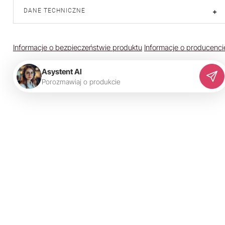
DANE TECHNICZNE
+
Informacje o bezpieczeństwie produktu
Informacje o producenci
Asystent AI
P
o
r
o
z
m
a
w
i
a
j
o
p
r
o
d
u
k
c
i
e