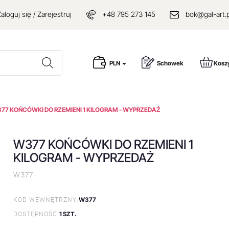
aloguj się / Zarejestruj
+48 795 273 145
bok@gal-art.p
Wyszukaj
PLN
Schowek
Kosz
77 KOŃCÓWKI DO RZEMIENI 1 KILOGRAM - WYPRZEDAŻ
W377 KOŃCÓWKI DO RZEMIENI 1
KILOGRAM - WYPRZEDAŻ
W377
W377
KOD WEWNĘTRZNY:
1 SZT.
DOSTĘPNOŚĆ: