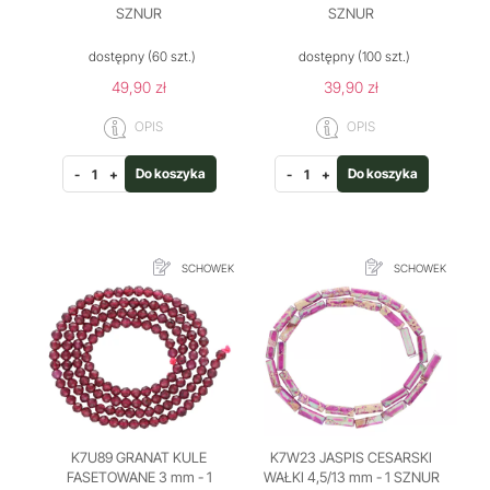
SZNUR
SZNUR
dostępny
(60 szt.)
dostępny
(100 szt.)
49,90 zł
39,90 zł
OPIS
OPIS
Do koszyka
Do koszyka
-
+
-
+
SCHOWEK
SCHOWEK
K7U89 GRANAT KULE
K7W23 JASPIS CESARSKI
FASETOWANE 3 mm - 1
WAŁKI 4,5/13 mm - 1 SZNUR