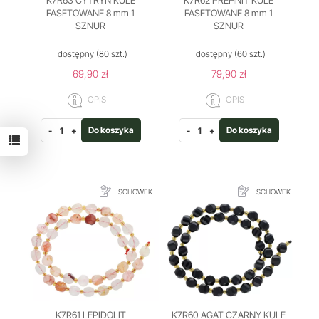
K7R63 CYTRYN KULE
K7R62 PREHNIT KULE
FASETOWANE 8 mm 1
FASETOWANE 8 mm 1
SZNUR
SZNUR
dostępny
(80 szt.)
dostępny
(60 szt.)
69,90 zł
79,90 zł
OPIS
OPIS
Do koszyka
Do koszyka
-
+
-
+
SCHOWEK
SCHOWEK
K7R61 LEPIDOLIT
K7R60 AGAT CZARNY KULE