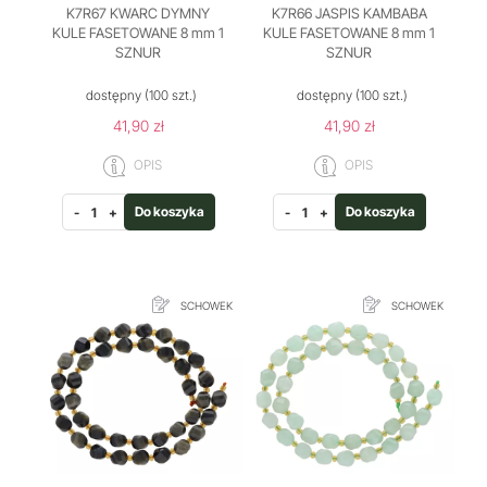
K7R67 KWARC DYMNY
K7R66 JASPIS KAMBABA
KULE FASETOWANE 8 mm 1
KULE FASETOWANE 8 mm 1
SZNUR
SZNUR
dostępny
(100 szt.)
dostępny
(100 szt.)
41,90 zł
41,90 zł
OPIS
OPIS
Do koszyka
Do koszyka
-
+
-
+
SCHOWEK
SCHOWEK