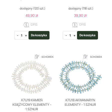
dostępny
(120 szt.)
dostępny
(118 szt.)
49,90 zł
39,90 zł
OPIS
OPIS
Do koszyka
Do koszyka
-
+
-
+
SCHOWEK
SCHOWEK
K7U19 KAMIEŃ
K7U18 AKWAMARYN
KSIĘŻYCOWY ELEMENTY -
ELEMENTY - 1 SZNUR
1 SZNUR