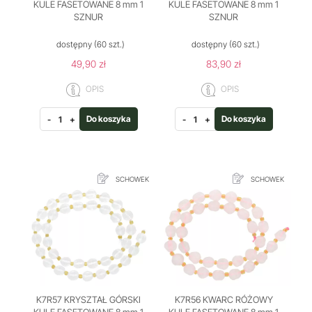
KULE FASETOWANE 8 mm 1
KULE FASETOWANE 8 mm 1
SZNUR
SZNUR
dostępny
(60 szt.)
dostępny
(60 szt.)
49,90 zł
83,90 zł
OPIS
OPIS
Do koszyka
Do koszyka
-
+
-
+
SCHOWEK
SCHOWEK
K7R57 KRYSZTAŁ GÓRSKI
K7R56 KWARC RÓŻOWY