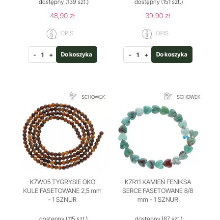
dostępny
(139 szt.)
dostępny
(151 szt.)
48,90 zł
39,90 zł
OPIS
OPIS
Do koszyka
Do koszyka
-
+
-
+
SCHOWEK
SCHOWEK
K7W05 TYGRYSIE OKO
K7R11 KAMIEŃ FENIKSA
KULE FASETOWANE 2,5 mm
SERCE FASETOWANE 8/8
- 1 SZNUR
mm - 1 SZNUR
dostępny
(115 szt.)
dostępny
(87 szt.)