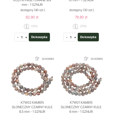
KOSTKI FASETOWANE 9/9
10 mm - 1 SZNUR
mm - 1 SZNUR
dostępny
(40 szt.)
dostępny
(30 szt.)
82,90 zł
79,90 zł
OPIS
OPIS
Do koszyka
Do koszyka
-
+
-
+
SCHOWEK
SCHOWEK
K7W02 KAMIEŃ
K7W01 KAMIEŃ
SŁONECZNY CZARNY KULE
SŁONECZNY CZARNY KULE
8,5 mm - 1 SZNUR
6 mm - 1 SZNUR