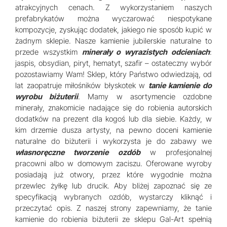
atrakcyjnych cenach. Z wykorzystaniem naszych
prefabrykatów można wyczarować niespotykane
kompozycje, zyskując dodatek, jakiego nie sposób kupić w
żadnym sklepie. Nasze kamienie jubilerskie naturalne to
przede wszystkim
minerały o wyrazistych odcieniach
:
jaspis, obsydian, piryt, hematyt, szafir – ostateczny wybór
pozostawiamy Wam! Sklep, który Państwo odwiedzają, od
lat zaopatruje miłośników błyskotek w
tanie kamienie do
wyrobu biżuterii
. Mamy w asortymencie ozdobne
minerały, znakomicie nadające się do robienia autorskich
dodatków na prezent dla kogoś lub dla siebie. Każdy, w
kim drzemie dusza artysty, na pewno doceni kamienie
naturalne do biżuterii i wykorzysta je do zabawy we
własnoręczne tworzenie ozdób
w profesjonalnej
pracowni albo w domowym zaciszu. Oferowane wyroby
posiadają już otwory, przez które wygodnie można
przewlec żyłkę lub drucik. Aby bliżej zapoznać się ze
specyfikacją wybranych ozdób, wystarczy kliknąć i
przeczytać opis. Z naszej strony zapewniamy, że tanie
kamienie do robienia biżuterii ze sklepu Gal-Art spełnią