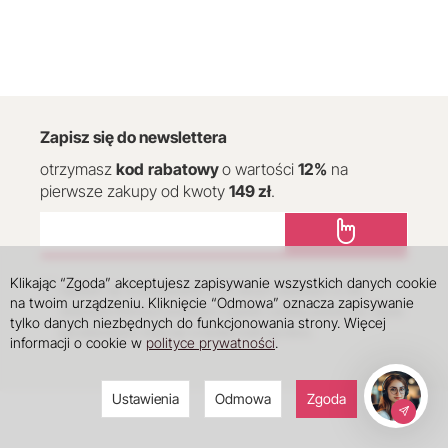
Zapisz się do newslettera
otrzymasz
kod
rabatowy
o wartości
12
%
na
pierwsze zakupy od kwoty
149 zł
.
Klikając “Zgoda” akceptujesz zapisywanie wszystkich danych cookie
Zgadzam się na przetwarzanie moich danych osobowych w celu
na twoim urządzeniu. Kliknięcie “Odmowa” oznacza zapisywanie
otrzymania informacji handlowych z godnie z polityką prywatności. Zgoda
tylko danych niezbędnych do funkcjonowania strony. Więcej
jest dobrowolna i może być w każdej chwili wycofana.
informacji o cookie w
polityce prywatności
.
Ustawienia
Odmowa
Zgoda