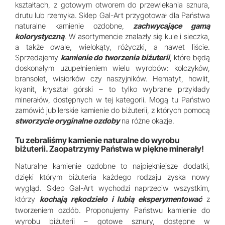
kształtach, z gotowym otworem do przewlekania sznura,
drutu lub rzemyka. Sklep Gal-Art przygotował dla Państwa
naturalne kamienie ozdobne,
zachwycające gamą
kolorystyczną
. W asortymencie znalazły się kule i sieczka,
a także owale, wielokąty, różyczki, a nawet liście.
Sprzedajemy
kamienie do tworzenia biżuterii
, które będą
doskonałym uzupełnieniem wielu wyrobów: kolczyków,
bransolet, wisiorków czy naszyjników. Hematyt, howlit,
kyanit, kryształ górski – to tylko wybrane przykłady
minerałów, dostępnych w tej kategorii. Mogą tu Państwo
zamówić jubilerskie kamienie do biżuterii, z których pomocą
stworzycie oryginalne ozdoby
na różne okazje.
Tu zebraliśmy kamienie naturalne do wyrobu
biżuterii. Zaopatrzymy Państwa w piękne minerały!
Naturalne kamienie ozdobne to najpiękniejsze dodatki,
dzięki którym biżuteria każdego rodzaju zyska nowy
wygląd. Sklep Gal-Art wychodzi naprzeciw wszystkim,
którzy
kochają rękodzieło i lubią eksperymentować
z
tworzeniem ozdób. Proponujemy Państwu kamienie do
wyrobu biżuterii – gotowe sznury, dostępne w