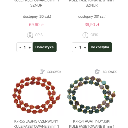
KULE FASETOWANE 8 mm 1
KULE FASETOWANE 8 mm 1
SZNUR
SZNUR
dostępny
(60 szt.)
dostępny
(101 szt.)
69,90 zł
39,90 zł
OPIS
OPIS
Do koszyka
Do koszyka
-
+
-
+
SCHOWEK
SCHOWEK
K7R55 JASPIS CZERWONY
K7R54 AGAT INDYJSKI
KULE FASETOWANE 8 mm 1
KULE FASETOWANE 8 mm 1