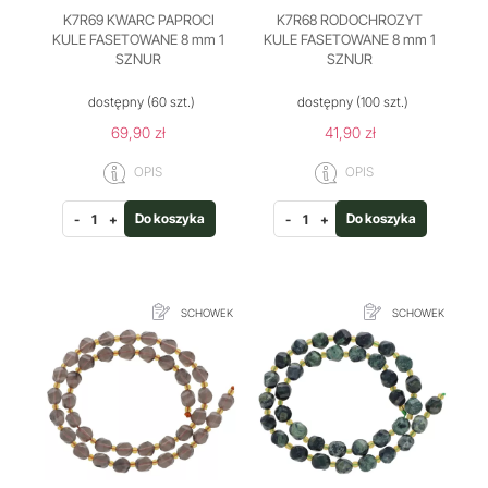
K7R69 KWARC PAPROCI
K7R68 RODOCHROZYT
KULE FASETOWANE 8 mm 1
KULE FASETOWANE 8 mm 1
SZNUR
SZNUR
dostępny
(60 szt.)
dostępny
(100 szt.)
69,90 zł
41,90 zł
OPIS
OPIS
Do koszyka
Do koszyka
-
+
-
+
SCHOWEK
SCHOWEK