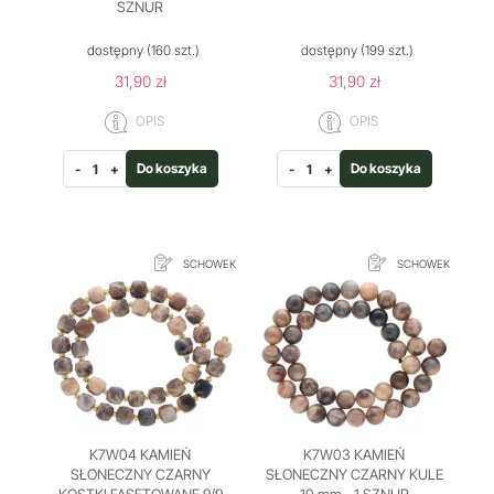
SZNUR
dostępny
(160 szt.)
dostępny
(199 szt.)
31,90 zł
31,90 zł
OPIS
OPIS
Do koszyka
Do koszyka
-
+
-
+
SCHOWEK
SCHOWEK
K7W04 KAMIEŃ
K7W03 KAMIEŃ
SŁONECZNY CZARNY
SŁONECZNY CZARNY KULE