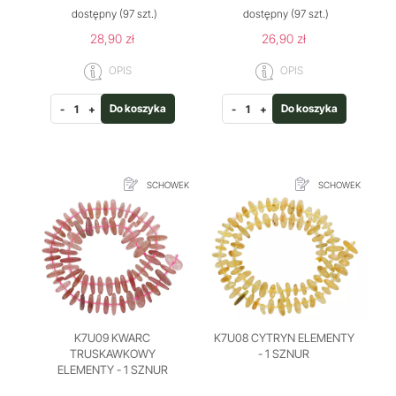
dostępny
(97 szt.)
dostępny
(97 szt.)
28,90 zł
26,90 zł
OPIS
OPIS
Do koszyka
Do koszyka
-
+
-
+
SCHOWEK
SCHOWEK
K7U09 KWARC
K7U08 CYTRYN ELEMENTY
TRUSKAWKOWY
- 1 SZNUR
ELEMENTY - 1 SZNUR