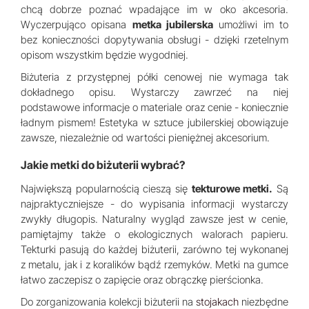
chcą dobrze poznać wpadające im w oko akcesoria.
Wyczerpująco opisana
metka jubilerska
umożliwi im to
bez konieczności dopytywania obsługi - dzięki rzetelnym
opisom wszystkim będzie wygodniej.
Biżuteria z przystępnej półki cenowej nie wymaga tak
dokładnego opisu. Wystarczy zawrzeć na niej
podstawowe informacje o materiale oraz cenie - koniecznie
ładnym pismem! Estetyka w sztuce jubilerskiej obowiązuje
zawsze, niezależnie od wartości pieniężnej akcesorium.
Jakie metki do biżuterii wybrać?
Największą popularnością cieszą się
tekturowe metki.
Są
najpraktyczniejsze - do wypisania informacji wystarczy
zwykły długopis. Naturalny wygląd zawsze jest w cenie,
pamiętajmy także o ekologicznych walorach papieru.
Tekturki pasują do każdej biżuterii, zarówno tej wykonanej
z metalu, jak i z koralików bądź rzemyków. Metki na gumce
łatwo zaczepisz o zapięcie oraz obrączkę pierścionka.
Do zorganizowania kolekcji biżuterii na
stojakach
niezbędne