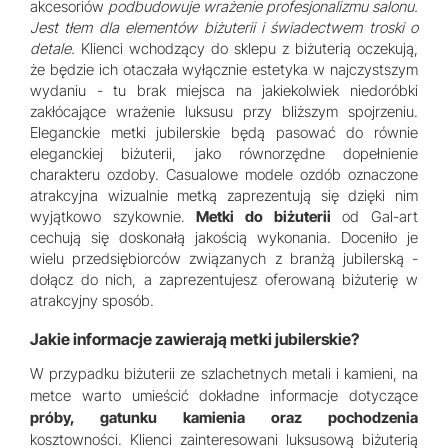
akcesoriów
podbudowuje wrażenie profesjonalizmu salonu.
Jest tłem dla elementów biżuterii i świadectwem troski o
detale.
Klienci wchodzący do sklepu z biżuterią oczekują,
że będzie ich otaczała wyłącznie estetyka w najczystszym
wydaniu - tu brak miejsca na jakiekolwiek niedoróbki
zakłócające wrażenie luksusu przy bliższym spojrzeniu.
Eleganckie metki jubilerskie będą pasować do równie
eleganckiej biżuterii, jako równorzędne dopełnienie
charakteru ozdoby. Casualowe modele ozdób oznaczone
atrakcyjna wizualnie metką zaprezentują się dzięki nim
wyjątkowo szykownie.
Metki do biżuterii
od Gal-art
cechują się doskonałą jakością wykonania. Doceniło je
wielu przedsiębiorców związanych z branżą jubilerską -
dołącz do nich, a zaprezentujesz oferowaną biżuterię w
atrakcyjny sposób.
Jakie informacje zawierają metki jubilerskie?
W przypadku biżuterii ze szlachetnych metali i kamieni, na
metce warto umieścić dokładne informacje dotyczące
próby, gatunku kamienia oraz pochodzenia
kosztowności. Klienci zainteresowani luksusową biżuterią