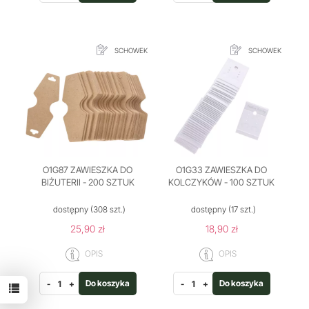
SCHOWEK
SCHOWEK
O1G87 ZAWIESZKA DO
O1G33 ZAWIESZKA DO
BIŻUTERII - 200 SZTUK
KOLCZYKÓW - 100 SZTUK
dostępny
(308 szt.)
dostępny
(17 szt.)
25,90 zł
18,90 zł
OPIS
OPIS
Do koszyka
Do koszyka
-
+
-
+