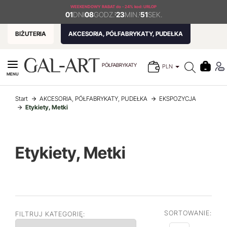
WEEKENDOWY RABAT
do - 24% kod: URLOP
01
DNI
08
GODZ.
:
23
MIN.
:
51
SEK.
BIŻUTERIA
AKCESORIA, PÓŁFABRYKATY, PUDEŁKA
PÓŁFABRYKATY
PLN
MENU
Start
AKCESORIA, PÓŁFABRYKATY, PUDEŁKA
EKSPOZYCJA
Etykiety, Metki
Etykiety, Metki
SORTOWANIE:
FILTRUJ KATEGORIĘ: