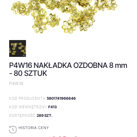
P4W16 NAKŁADKA OZDOBNA 8 mm
- 80 SZTUK
P4W16
5901741966646
KOD PRODUCENTA:
F413
KOD WEWNĘTRZNY:
289 SZT.
DOSTĘPNOŚĆ:
HISTORIA CENY