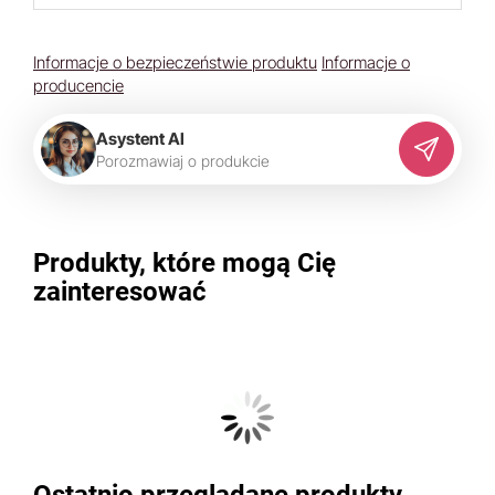
Informacje o bezpieczeństwie produktu
Informacje o
producencie
Asystent AI
P
o
r
o
z
m
a
w
i
a
j
o
p
r
o
d
u
k
c
i
e
Produkty, które mogą Cię
zainteresować