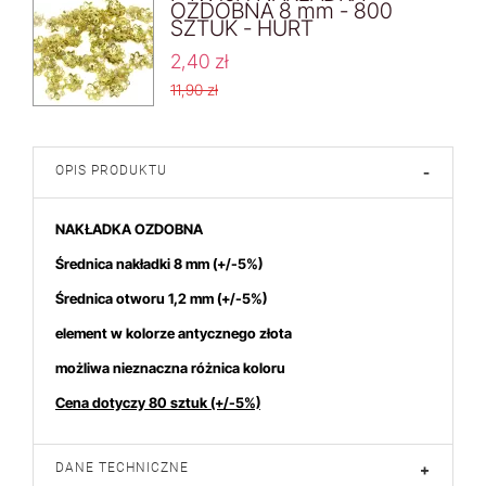
OZDOBNA 8 mm - 800
SZTUK - HURT
2,40 zł
11,90 zł
OPIS PRODUKTU
-
NAKŁADKA OZDOBNA
Średnica nakładki 8 mm
(+/-5%)
Średnica otworu 1,2 mm
(+/-5%)
element w kolorze antycznego złota
możliwa nieznaczna różnica koloru
Cena dotyczy 80 sztuk (+/-5%)
DANE TECHNICZNE
+