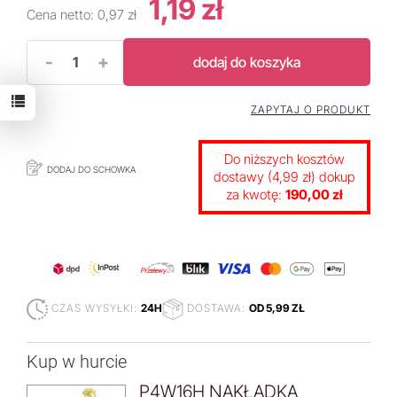
1,19 zł
Cena netto:
0,97 zł
-
+
dodaj do koszyka
ZAPYTAJ O PRODUKT
Do niższych kosztów
DODAJ DO SCHOWKA
dostawy (4,99 zł) dokup
za kwotę:
190,00 zł
CZAS WYSYŁKI:
24H
DOSTAWA:
OD 5,99 ZŁ
Kup w hurcie
P4W16H NAKŁADKA