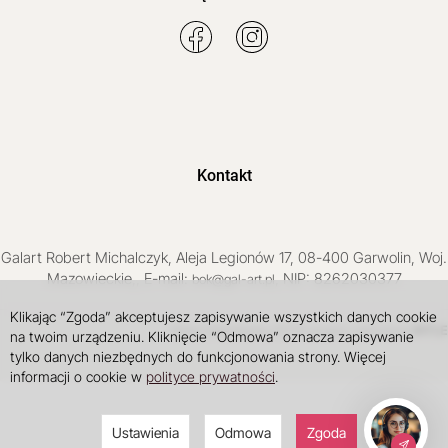
Kontakt
Galart
Robert Michalczyk
,
Aleja Legionów 17
,
08-400
Garwolin
, Woj.
Mazowieckie
,
, E-mail:
, NIP: 8262030377
bok@gal-art.pl
Klikając “Zgoda” akceptujesz zapisywanie wszystkich danych cookie
Sklep internetowy SOTE
INTLE
projekt i wdrożenie
na twoim urządzeniu. Kliknięcie “Odmowa” oznacza zapisywanie
tylko danych niezbędnych do funkcjonowania strony. Więcej
informacji o cookie w
polityce prywatności
.
Ustawienia
Odmowa
Zgoda