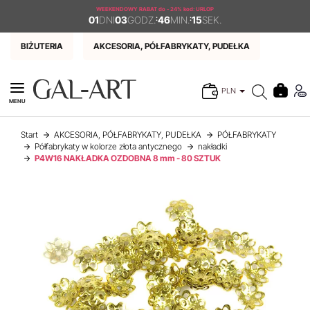
WEEKENDOWY RABAT
do - 24% kod: URLOP
01
DNI
03
GODZ.
:
46
MIN.
:
14
SEK.
BIŻUTERIA
AKCESORIA, PÓŁFABRYKATY, PUDEŁKA
PLN
MENU
Start
AKCESORIA, PÓŁFABRYKATY, PUDEŁKA
PÓŁFABRYKATY
Półfabrykaty w kolorze złota antycznego
nakładki
P4W16 NAKŁADKA OZDOBNA 8 mm - 80 SZTUK