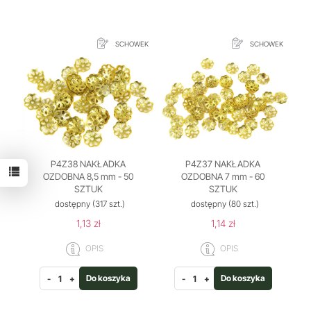
SCHOWEK
SCHOWEK
P4Z38 NAKŁADKA
P4Z37 NAKŁADKA
OZDOBNA 8,5 mm - 50
OZDOBNA 7 mm - 60
SZTUK
SZTUK
dostępny
(317 szt.)
dostępny
(80 szt.)
1,13 zł
1,14 zł
OPIS
OPIS
Do koszyka
Do koszyka
-
+
-
+