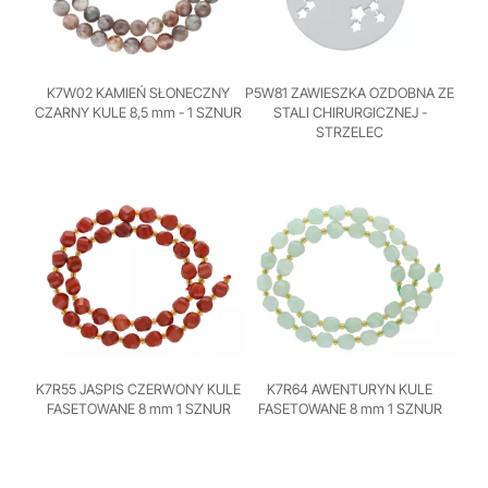
K7W02 KAMIEŃ SŁONECZNY
P5W81 ZAWIESZKA OZDOBNA ZE
CZARNY KULE 8,5 mm - 1 SZNUR
STALI CHIRURGICZNEJ -
STRZELEC
K7R55 JASPIS CZERWONY KULE
K7R64 AWENTURYN KULE
FASETOWANE 8 mm 1 SZNUR
FASETOWANE 8 mm 1 SZNUR