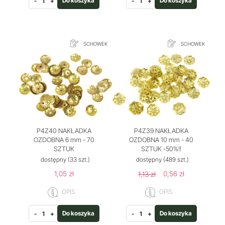
Do koszyka
Do koszyka
-
+
-
+
SCHOWEK
SCHOWEK
P4Z40 NAKŁADKA
P4Z39 NAKŁADKA
OZDOBNA 6 mm - 70
OZDOBNA 10 mm - 40
SZTUK
SZTUK -50%!!
dostępny
(33 szt.)
dostępny
(489 szt.)
1,05 zł
0,56 zł
1,13 zł
OPIS
OPIS
Do koszyka
Do koszyka
-
+
-
+