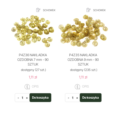
SCHOWEK
SCHOWEK
P4Z36 NAKŁADKA
P4Z35 NAKŁADKA
OZDOBNA 7 mm - 90
OZDOBNA 9 mm - 90
SZTUK
SZTUK
dostępny
(27 szt.)
dostępny
(235 szt.)
1,11 zł
1,11 zł
OPIS
OPIS
Do koszyka
Do koszyka
-
+
-
+