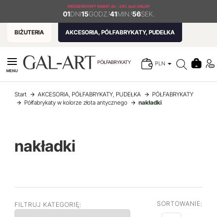
WEEKENDOWY RABAT
do - 24% kod: URLOP
01
DNI
15
GODZ.
:
41
MIN.
:
55
SEK.
BIŻUTERIA
AKCESORIA, PÓŁFABRYKATY, PUDEŁKA
PÓŁFABRYKATY
PLN
MENU
Start
AKCESORIA, PÓŁFABRYKATY, PUDEŁKA
PÓŁFABRYKATY
Półfabrykaty w kolorze złota antycznego
nakładki
nakładki
SORTOWANIE:
FILTRUJ KATEGORIĘ: