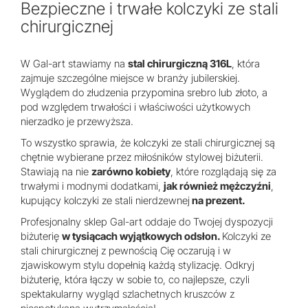
Bezpieczne i trwałe kolczyki ze stali
chirurgicznej
W Gal-art stawiamy na
stal chirurgiczną 316L
, która
zajmuje szczególne miejsce w branży jubilerskiej.
Wyglądem do złudzenia przypomina srebro lub złoto, a
pod względem trwałości i właściwości użytkowych
nierzadko je przewyższa.
To wszystko sprawia, że kolczyki ze stali chirurgicznej są
chętnie wybierane przez miłośników stylowej biżuterii.
Stawiają na nie
zarówno kobiety
, które rozglądają się za
trwałymi i modnymi dodatkami,
jak również mężczyźni
,
kupujący kolczyki ze stali nierdzewnej
na prezent.
Profesjonalny sklep Gal-art oddaje do Twojej dyspozycji
biżuterię
w tysiącach wyjątkowych odsłon.
Kolczyki ze
stali chirurgicznej z pewnością Cię oczarują i w
zjawiskowym stylu dopełnią każdą stylizację. Odkryj
biżuterię, która łączy w sobie to, co najlepsze, czyli
spektakularny wygląd szlachetnych kruszców z