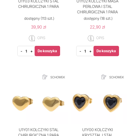
U1Y03 KOLCZYKI STAL
U1Y02 KOLCZYKI MASA
CHIRURGICZNA 1 PARA
PERŁOWA I STAL
CHIRURGICZNA 1 PARA
dostępny
(113 szt.)
dostępny
(18 szt.)
39,90 zł
22,90 zł
OPIS
OPIS
Do koszyka
Do koszyka
-
+
-
+
SCHOWEK
SCHOWEK
U1Y01 KOLCZYKI STAL
U1Y00 KOLCZYKI
CHIRURGICZNA 1 PARA
KRYSZTAŁ I STAL