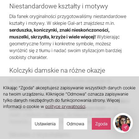
Niestandardowe kształty i motywy
Dla fanek oryginalności przygotowaliśmy niestandardowe
kształty i motywy. W sklepie Gal-art znajdziesz m.in.
serduszka, koniczynki, znaki nieskończoności,
muszelki, skrzydła, krzyże i wiele więcej!
Wybierając
geometryczne formy i konkretne symbole, możesz
wyróżnić się z tłumu i nadać swoim stylizacjom bardziej
osobisty charakter.
Kolczyki damskie na różne okazje
W Gal-art wierzymy, że każda chwila zasługuje na
odpowiednią oprawę. Nasz asortyment jest tak
Klikając “Zgoda” akceptujesz zapisywanie wszystkich danych cookie
na twoim urządzeniu. Kliknięcie “Odmowa” oznacza zapisywanie
skonstruowany, abyś w jednym miejscu mogła znaleźć
tylko danych niezbędnych do funkcjonowania strony. Więcej
subtelne sztyfty z kuleczką
do biura,
efektowne modele z
informacji o cookie w
polityce prywatności
.
zawieszką
na imprezę, a także
klasyczne łezki
na co
dzień, o których zapomnisz, że masz je w uszach – aż do
momentu, gdy usłyszysz pierwszy komplement!
Ustawienia
Odmowa
Zgoda
Modele z kryształami