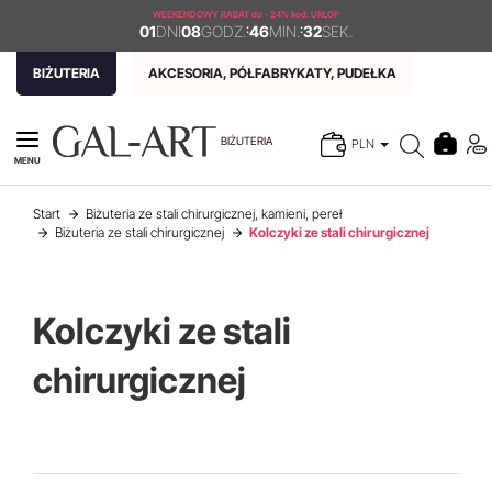
WEEKENDOWY RABAT
do - 24% kod: URLOP
01
DNI
08
GODZ.
:
46
MIN.
:
31
SEK.
BIŻUTERIA
AKCESORIA, PÓŁFABRYKATY, PUDEŁKA
BIŻUTERIA
PLN
MENU
Start
Biżuteria ze stali chirurgicznej, kamieni, pereł
Biżuteria ze stali chirurgicznej
Kolczyki ze stali chirurgicznej
Kolczyki ze stali
chirurgicznej