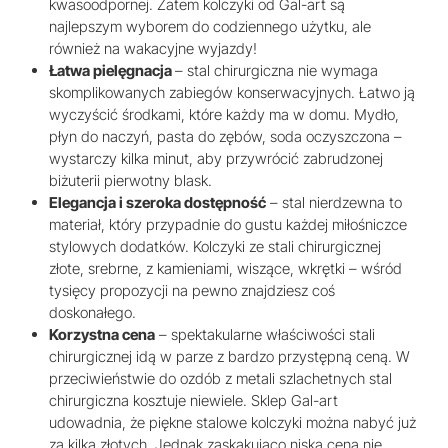
kwasoodpornej. Zatem kolczyki od Gal-art są
najlepszym wyborem do codziennego użytku, ale
również na wakacyjne wyjazdy!
Łatwa pielęgnacja
– stal chirurgiczna nie wymaga
skomplikowanych zabiegów konserwacyjnych. Łatwo ją
wyczyścić środkami, które każdy ma w domu. Mydło,
płyn do naczyń, pasta do zębów, soda oczyszczona –
wystarczy kilka minut, aby przywrócić zabrudzonej
biżuterii pierwotny blask.
Elegancja i szeroka dostępność
– stal nierdzewna to
materiał, który przypadnie do gustu każdej miłośniczce
stylowych dodatków. Kolczyki ze stali chirurgicznej
złote, srebrne, z kamieniami, wiszące, wkrętki – wśród
tysięcy propozycji na pewno znajdziesz coś
doskonałego.
Korzystna cena
– spektakularne właściwości stali
chirurgicznej idą w parze z bardzo przystępną ceną. W
przeciwieństwie do ozdób z metali szlachetnych stal
chirurgiczna kosztuje niewiele. Sklep Gal-art
udowadnia, że piękne stalowe kolczyki można nabyć już
za kilka złotych. Jednak zaskakująco niska cena nie