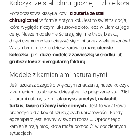
Kolczyki ze stali chirurgicznej – złote koła
Ponadczasowa klasyka, czyli
biżuteria ze stali
chirurgicznej
w formie złotych kół. Jest to świetna opcja,
która wygląda niczym luksusowe złoto, lecz w ułamku jego
ceny. Nasze modele nie ścierają się i nie tracą blasku,
dzięki czemu możesz cieszyć się nimi przez wiele sezonów!
W asortymencie znajdziesz zarówno
małe, cienkie
kółeczka
, jak i
duże modele z zawieszką w środku
lub
grubsze koła z nieregularną fakturą.
Modele z kamieniami naturalnymi
Jeśli szukasz czegoś o większym znaczeniu, nasze kolczyki
z kamieniami to strzał w dziesiątkę! To połączenie stali 316L
z darami natury, takimi jak
onyks, ametyst, malachit,
turkus, kwarc różowy i wiele innych.
Jest to wyjątkowa
propozycja dla kobiet szukających unikatowości. Każdy
egzemplarz jest jedyny w swoim rodzaju. Oprócz tego
kamienie mają moc, która może pomóc Ci w codziennych
sytuacjach!