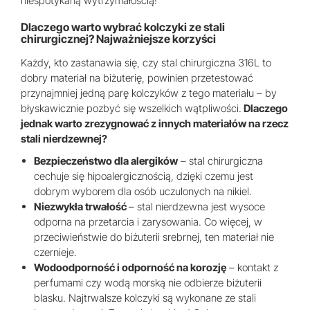
niespotykaną wytrzymałością!
Dlaczego warto wybrać kolczyki ze stali
chirurgicznej? Najważniejsze korzyści
Każdy, kto zastanawia się, czy stal chirurgiczna 316L to
dobry materiał na biżuterię, powinien przetestować
przynajmniej jedną parę kolczyków z tego materiału – by
błyskawicznie pozbyć się wszelkich wątpliwości.
Dlaczego
jednak warto zrezygnować z innych materiałów na rzecz
stali nierdzewnej?
Bezpieczeństwo dla alergików
– stal chirurgiczna
cechuje się hipoalergicznością, dzięki czemu jest
dobrym wyborem dla osób uczulonych na nikiel.
Niezwykła trwałość
– stal nierdzewna jest wysoce
odporna na przetarcia i zarysowania. Co więcej, w
przeciwieństwie do biżuterii srebrnej, ten materiał nie
czernieje.
Wodoodporność i odporność na korozję
– kontakt z
perfumami czy wodą morską nie odbierze biżuterii
blasku. Najtrwalsze kolczyki są wykonane ze stali