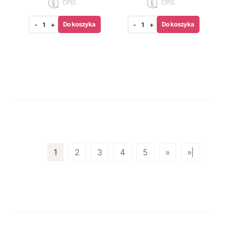
OPIS
OPIS
Do koszyka
Do koszyka
-
+
-
+
1
2
3
4
5
»
»|