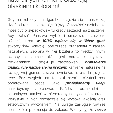
blaskiem i kolorami!
Gdy na kobiecym nadgarstku znajdzie się bransoletka,
dzień od razu staje się piękniejszy! Oczywiście ozdoba nie
może być przypadkowa – tu każdy szczegół ma znaczenie.
Aby ułatwić Państwu wybór i umożliwić znalezienie
biżuterii, która
w 100% wpisze się w Wasz gust
,
stworzyliśmy kolekcję, obejmującą bransoletki z kamieni
naturalnych. Zebrana w niej biżuteria to między innymi
ozdoby na gumce, która jest bardzo praktycznym
rozwiązaniem – dzięki jej zastosowaniu,
bransoletka
znakomicie nadaje się na prezent
. Kamienie naturalne na
rozciągliwej gumce zawsze równie ładnie układają się na
ręce. Bez względu na to, jaki rozmiar biżuterii nosi
obdarowana osoba. Jako
profesjonalny sklep
,
chcielibyśmy zaoferować Państwu bransoletki z
naturalnych kamieni w różnorodnych stylach i kolorach.
Wszystkie z nich odznaczają się wysoką jakością oraz
estetycznym wykonaniem. Na uwagę zasługuje również
cena, która przekonuje do zakupu. Wierzymy, że
nasze