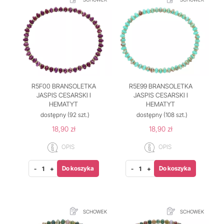
R5F00 BRANSOLETKA
R5E99 BRANSOLETKA
JASPIS CESARSKI I
JASPIS CESARSKI I
HEMATYT
HEMATYT
dostępny
(92 szt.)
dostępny
(108 szt.)
18,90 zł
18,90 zł
OPIS
OPIS
Do koszyka
Do koszyka
-
+
-
+
SCHOWEK
SCHOWEK