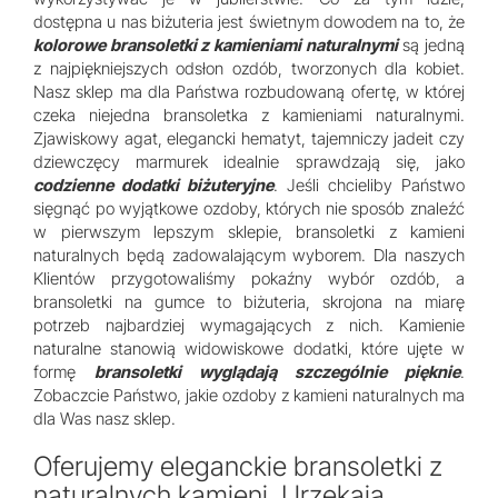
dostępna u nas biżuteria jest świetnym dowodem na to, że
kolorowe bransoletki z kamieniami naturalnymi
są jedną
z najpiękniejszych odsłon ozdób, tworzonych dla kobiet.
Nasz sklep ma dla Państwa rozbudowaną ofertę, w której
czeka niejedna bransoletka z kamieniami naturalnymi.
Zjawiskowy agat, elegancki hematyt, tajemniczy jadeit czy
dziewczęcy marmurek idealnie sprawdzają się, jako
codzienne dodatki biżuteryjne
. Jeśli chcieliby Państwo
sięgnąć po wyjątkowe ozdoby, których nie sposób znaleźć
w pierwszym lepszym sklepie, bransoletki z kamieni
naturalnych będą zadowalającym wyborem. Dla naszych
Klientów przygotowaliśmy pokaźny wybór ozdób, a
bransoletki na gumce to biżuteria, skrojona na miarę
potrzeb najbardziej wymagających z nich. Kamienie
naturalne stanowią widowiskowe dodatki, które ujęte w
formę
bransoletki wyglądają szczególnie pięknie
.
Zobaczcie Państwo, jakie ozdoby z kamieni naturalnych ma
dla Was nasz sklep.
Oferujemy eleganckie bransoletki z
naturalnych kamieni. Urzekają