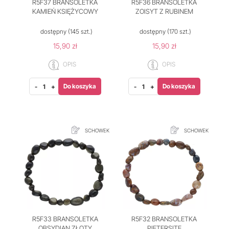
R5F37 BRANSOLETKA
R5F36 BRANSOLETKA
KAMIEŃ KSIĘŻYCOWY
ZOISYT Z RUBINEM
dostępny
(145 szt.)
dostępny
(170 szt.)
15,90 zł
15,90 zł
OPIS
OPIS
Do koszyka
Do koszyka
-
+
-
+
SCHOWEK
SCHOWEK
R5F33 BRANSOLETKA
R5F32 BRANSOLETKA
OBSYDIAN ZŁOTY
PIETERSITE