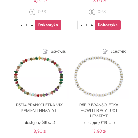
14,90 zł
18,90 zł
OPIS
OPIS
Do koszyka
Do koszyka
-
+
-
+
SCHOWEK
SCHOWEK
R5F14 BRANSOLETKA MIX
R5F13 BRANSOLETKA
KAMIENI I HEMATYT
HOWLIT BIAŁY LUX I
HEMATYT
dostępny
(49 szt.)
dostępny
(116 szt.)
18,90 zł
18,90 zł