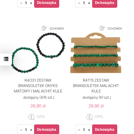
Do koszyka
Do koszyka
-
+
-
+
SCHOWEK
SCHOWEK
R4O31 ZESTAW
R4T15 ZESTAW
BRANSOLETEK ONYKS
BRANSOLETEK MALACHIT
MATOWY I MALACHIT KULE
KULE
dostępny
(476 szt.)
dostępny
(61 szt.)
26,90 zł
29,90 zł
OPIS
OPIS
Do koszyka
Do koszyka
-
+
-
+