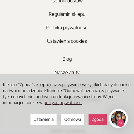
Cennik dostaw
Regulamin sklepu
Polityka prywatności
Ustawienia cookies
Blog
Nasze atuty
Klikając “Zgoda” akceptujesz zapisywanie wszystkich danych cookie
Najczęściej zadawane pytania
na twoim urządzeniu. Kliknięcie “Odmowa” oznacza zapisywanie
tylko danych niezbędnych do funkcjonowania strony. Więcej
Prawo do odstąpienia od umowy
informacji o cookie w
polityce prywatności
.
Progi rabatowe
Ustawienia
Odmowa
Zgoda
Tabele rozmiarów