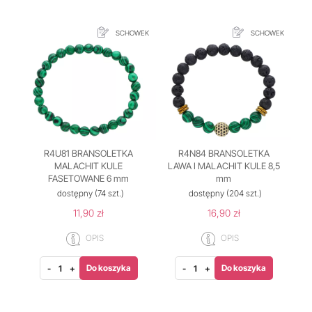
SCHOWEK
SCHOWEK
R4U81 BRANSOLETKA
R4N84 BRANSOLETKA
MALACHIT KULE
LAWA I MALACHIT KULE 8,5
FASETOWANE 6 mm
mm
dostępny
(74 szt.)
dostępny
(204 szt.)
11,90 zł
16,90 zł
OPIS
OPIS
Do koszyka
Do koszyka
-
+
-
+