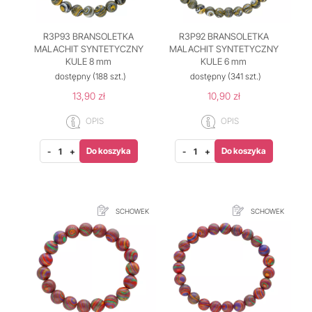
R3P93 BRANSOLETKA
R3P92 BRANSOLETKA
MALACHIT SYNTETYCZNY
MALACHIT SYNTETYCZNY
KULE 8 mm
KULE 6 mm
dostępny
(188 szt.)
dostępny
(341 szt.)
13,90 zł
10,90 zł
OPIS
OPIS
Do koszyka
Do koszyka
-
+
-
+
SCHOWEK
SCHOWEK