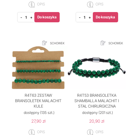
OPIS
OPIS
Do koszyka
Do koszyka
-
+
-
+
SCHOWEK
SCHOWEK
R4T63 ZESTAW
R4T53 BRANSOLETKA
BRANSOLETEK MALACHIT
SHAMBALLA MALACHIT I
KULE
STAL CHIRURGICZNA
dostępny
(135 szt.)
dostępny
(201 szt.)
27,90 zł
20,90 zł
OPIS
OPIS