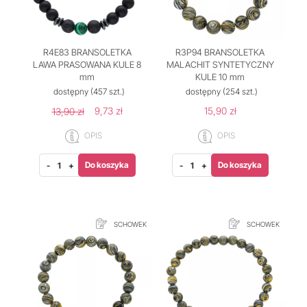
R4E83 BRANSOLETKA
R3P94 BRANSOLETKA
LAWA PRASOWANA KULE 8
MALACHIT SYNTETYCZNY
mm
KULE 10 mm
dostępny
(457 szt.)
dostępny
(254 szt.)
9,73 zł
15,90 zł
13,90 zł
OPIS
OPIS
Do koszyka
Do koszyka
-
+
-
+
SCHOWEK
SCHOWEK