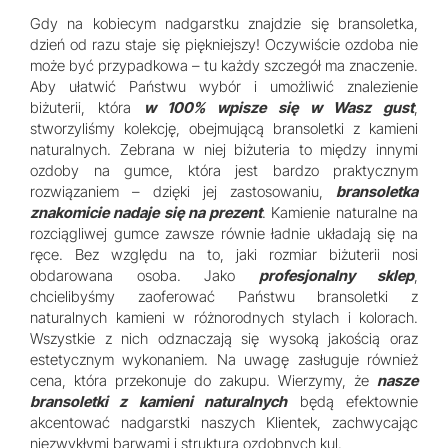
Gdy na kobiecym nadgarstku znajdzie się bransoletka,
dzień od razu staje się piękniejszy! Oczywiście ozdoba nie
może być przypadkowa – tu każdy szczegół ma znaczenie.
Aby ułatwić Państwu wybór i umożliwić znalezienie
biżuterii, która
w 100% wpisze się w Wasz gust
,
stworzyliśmy kolekcję, obejmującą bransoletki z kamieni
naturalnych. Zebrana w niej biżuteria to między innymi
ozdoby na gumce, która jest bardzo praktycznym
rozwiązaniem – dzięki jej zastosowaniu,
bransoletka
znakomicie nadaje się na prezent
. Kamienie naturalne na
rozciągliwej gumce zawsze równie ładnie układają się na
ręce. Bez względu na to, jaki rozmiar biżuterii nosi
obdarowana osoba. Jako
profesjonalny sklep
,
chcielibyśmy zaoferować Państwu bransoletki z
naturalnych kamieni w różnorodnych stylach i kolorach.
Wszystkie z nich odznaczają się wysoką jakością oraz
estetycznym wykonaniem. Na uwagę zasługuje również
cena, która przekonuje do zakupu. Wierzymy, że
nasze
bransoletki z kamieni naturalnych
będą efektownie
akcentować nadgarstki naszych Klientek, zachwycając
niezwykłymi barwami i strukturą ozdobnych kul.