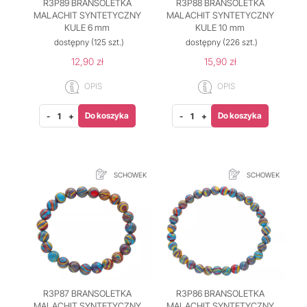
R3P89 BRANSOLETKA
R3P88 BRANSOLETKA
MALACHIT SYNTETYCZNY
MALACHIT SYNTETYCZNY
KULE 6 mm
KULE 10 mm
dostępny
(125 szt.)
dostępny
(226 szt.)
12,90 zł
15,90 zł
OPIS
OPIS
Do koszyka
Do koszyka
-
+
-
+
SCHOWEK
SCHOWEK
R3P87 BRANSOLETKA
R3P86 BRANSOLETKA
MALACHIT SYNTETYCZNY
MALACHIT SYNTETYCZNY