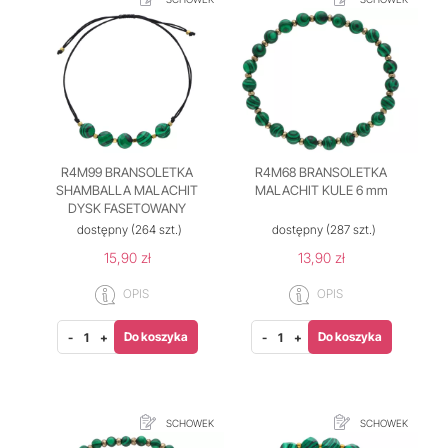
R4M99 BRANSOLETKA
R4M68 BRANSOLETKA
SHAMBALLA MALACHIT
MALACHIT KULE 6 mm
DYSK FASETOWANY
dostępny
(264 szt.)
dostępny
(287 szt.)
15,90 zł
13,90 zł
OPIS
OPIS
Do koszyka
Do koszyka
-
+
-
+
SCHOWEK
SCHOWEK