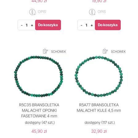
44,90 zł
19,90 zł
OPIS
OPIS
Do koszyka
Do koszyka
-
+
-
+
SCHOWEK
SCHOWEK
R5C35 BRANSOLETKA
R5A77 BRANSOLETKA
MALACHIT OPONKI
MALACHIT KULE 4,5 mm
FASETOWANE 4 mm
dostępny
(47 szt.)
dostępny
(117 szt.)
45,90 zł
32,90 zł