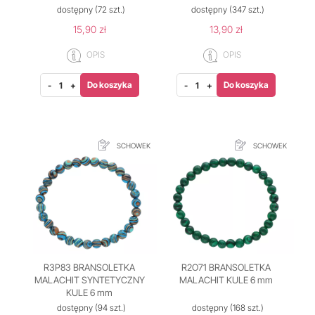
dostępny
(72 szt.)
dostępny
(347 szt.)
15,90 zł
13,90 zł
OPIS
OPIS
Do koszyka
Do koszyka
-
+
-
+
SCHOWEK
SCHOWEK
R3P83 BRANSOLETKA
R2O71 BRANSOLETKA
MALACHIT SYNTETYCZNY
MALACHIT KULE 6 mm
KULE 6 mm
dostępny
(94 szt.)
dostępny
(168 szt.)