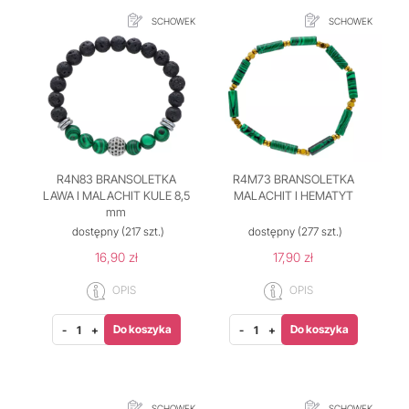
SCHOWEK
SCHOWEK
R4N83 BRANSOLETKA
R4M73 BRANSOLETKA
LAWA I MALACHIT KULE 8,5
MALACHIT I HEMATYT
mm
dostępny
(217 szt.)
dostępny
(277 szt.)
16,90 zł
17,90 zł
OPIS
OPIS
Do koszyka
Do koszyka
-
+
-
+
SCHOWEK
SCHOWEK