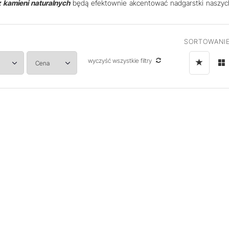
z kamieni naturalnych
będą efektownie akcentować nadgarstki naszyc
SORTOWANIE
wyczyść wszystkie filtry
Cena