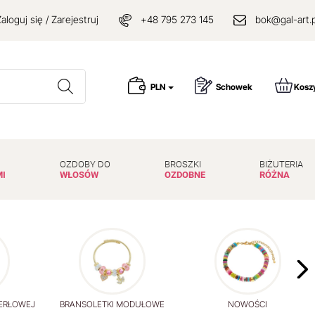
aloguj się / Zarejestruj
+48 795 273 145
bok@gal-art.p
Wyszukaj
PLN
Schowek
Kosz
OZDOBY DO
BROSZKI
BIŻUTERIA
MI
WŁOSÓW
OZDOBNE
RÓŻNA
PERŁOWEJ
BRANSOLETKI MODUŁOWE
NOWOŚCI