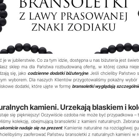
ć je w jubilerstwie. Co za tym idzie, dostępna u nas biżuteria jest św
Nasz sklep ma dla Państwa rozbudowaną ofertę, w której czeka nieje
zają się, jako
codzienne dodatki biżuteryjne
. Jeśli chcieliby Państw
ącym wyborem. Dla naszych Klientów przygotowaliśmy pokaźny wybór o
iskowe dodatki, które ujęte w formę
bransoletki wyglądają szczególni
ralnych kamieni. Urzekają blaskiem i ko
 staje się piękniejszy! Oczywiście ozdoba nie może być przypadkowa –
yliśmy kolekcję, obejmującą bransoletki z kamieni naturalnych. Zebran
akomicie nadaje się na prezent
. Kamienie naturalne na rozciągliwej g
chcielibyśmy zaoferować Państwu bransoletki z naturalnych kamieni w r