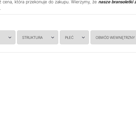
ż cena, która przekonuje do zakupu. Wierzymy, że
nasze bransoletki 
.
STRUKTURA
PŁEĆ
OBWÓD WEWNĘTRZNY