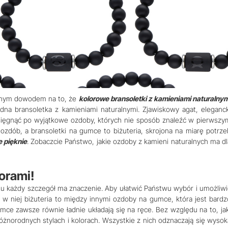
ietnym dowodem na to, że
kolorowe bransoletki z kamieniami naturalnym
dna bransoletka z kamieniami naturalnymi. Zjawiskowy agat, eleganck
o sięgnąć po wyjątkowe ozdoby, których nie sposób znaleźć w pierwszy
zdób, a bransoletki na gumce to biżuteria, skrojona na miarę potrze
e pięknie
. Zobaczcie Państwo, jakie ozdoby z kamieni naturalnych ma dl
lorami!
 tu każdy szczegół ma znaczenie. Aby ułatwić Państwu wybór i umożliwi
a w niej biżuteria to między innymi ozdoby na gumce, która jest bardz
umce zawsze równie ładnie układają się na ręce. Bez względu na to, jak
óżnorodnych stylach i kolorach. Wszystkie z nich odznaczają się wysok