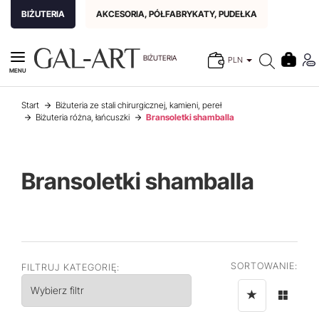
BIŻUTERIA
AKCESORIA, PÓŁFABRYKATY, PUDEŁKA
BIŻUTERIA
PLN
MENU
Start
Biżuteria ze stali chirurgicznej, kamieni, pereł
Biżuteria różna, łańcuszki
Bransoletki shamballa
Bransoletki shamballa
SORTOWANIE:
FILTRUJ KATEGORIĘ:
Wybierz filtr