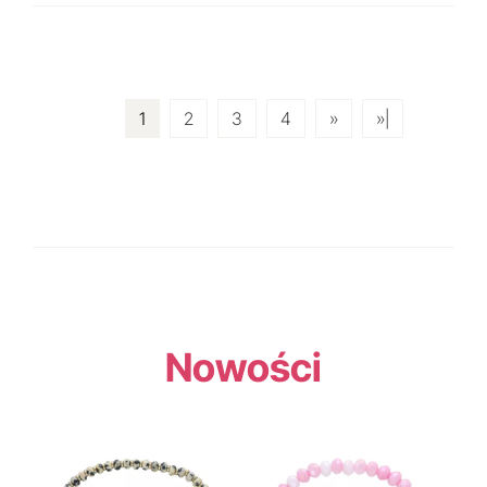
1
2
3
4
»
»|
Nowości