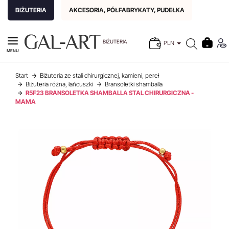
BIŻUTERIA
AKCESORIA, PÓŁFABRYKATY, PUDEŁKA
BIŻUTERIA
PLN
MENU
Start
Biżuteria ze stali chirurgicznej, kamieni, pereł
Biżuteria różna, łańcuszki
Bransoletki shamballa
R5F23 BRANSOLETKA SHAMBALLA STAL CHIRURGICZNA -
MAMA