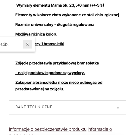
Wymiary elementu Mama ok. 23,5/6 mm (+/-5%)
Elementy w kolorze złota wykonane ze stali chirurgicznej
Rozmiar uniwersalny - długość regulowana
Możliwa różnica koloru
Cena dotyczy 1 bransoletki
W ostatnich 7 dniach produktem interesuje się
17
osób.
Zdjęcie przedstawia przykładową bransoletkę
- na jej podstawie podane są wymiary.
Zakupiona bransoletka może nieco odbiegać od
przedstawionej na zdjęciu.
DANE TECHNICZNE
+
Informacje o bezpieczeństwie produktu
Informacje o