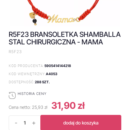
R5F23 BRANSOLETKA SHAMBALLA
STAL CHIRURGICZNA - MAMA
R5F23
5905414144218
KOD PRODUCENTA:
A4053
KOD WEWNĘTRZNY:
288 SZT.
DOSTĘPNOŚĆ:
HISTORIA CENY
31,90 zł
Cena netto:
25,93 zł
-
+
dodaj do koszyka