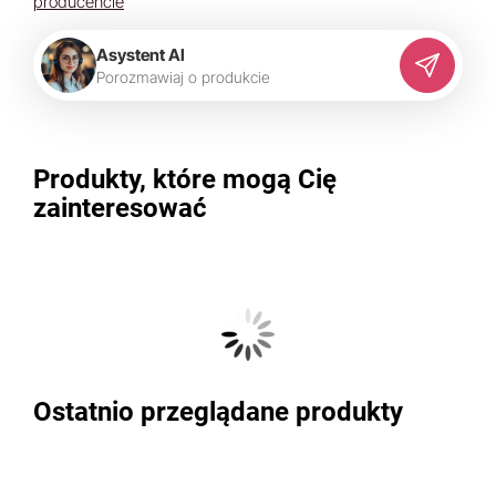
producencie
Asystent AI
P
o
r
o
z
m
a
w
i
a
j
o
p
r
o
d
u
k
c
i
e
Produkty, które mogą Cię
zainteresować
Ostatnio przeglądane produkty