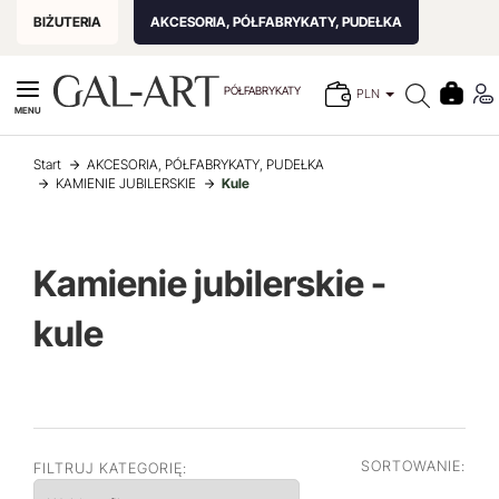
BIŻUTERIA
AKCESORIA, PÓŁFABRYKATY, PUDEŁKA
PÓŁFABRYKATY
PLN
MENU
Start
AKCESORIA, PÓŁFABRYKATY, PUDEŁKA
KAMIENIE JUBILERSKIE
Kule
Kamienie jubilerskie -
kule
SORTOWANIE:
FILTRUJ KATEGORIĘ: