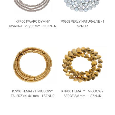
K7P60 KWARC DYMNY
P1G68 PERŁY NATURALNE - 1
KWADRAT 2,5/1,5 mm - 1 SZNUR
SZNUR
K7P16 HEMATYT MIODOWY
K7P00 HEMATYT MIODOWY
TALERZYKI 4/1 mm - 1 SZNUR
SERCE 8/8 mm - 1 SZNUR