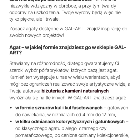
niezwykle wdzięczny w obróbce, a przy tym twardy i
odporny na uszkodzenia. Twoje wyroby będą więc nie
tylko piękne, ale i trwałe.
Zobacz agaty dostępne w GAL-ART i znajdź inspirację do
swoich nowych projektów!
Agat – w jakiej formie znajdziesz go w sklepie GAL-
ART?
Stawiamy na różnorodność, dlatego gwarantujemy Ci
szeroki wybór półfabrykatów, których bazą jest agat.
Kamień ten występuje u nas w wielu wariantach, abyś
mógł bez ograniczeń realizować swoje artystyczne wizje, a
Twoja autorska
biżuteria z kamieni naturalnych
wyróżniała się na tle innych. W GAL-ART znajdziesz agat:
w formie sznurów kul i kul fasetowanych
– gotowych
do nawlekania, w rozmiarach od 4 mm do 12 mm,
w kilku odmianach kolorystycznych i gatunkowych
–
od klasycznego agatu białego, czarnego czy
pomarańczowego, po cenione odmiany kolekcjonerskie,