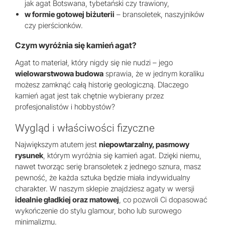
jak agat Botswana, tybetański czy trawiony,
w formie gotowej biżuterii
– bransoletek, naszyjników
czy pierścionków.
Czym wyróżnia się kamień agat?
Agat to materiał, który nigdy się nie nudzi – jego
wielowarstwowa budowa
sprawia, że w jednym koraliku
możesz zamknąć całą historię geologiczną. Dlaczego
kamień agat jest tak chętnie wybierany przez
profesjonalistów i hobbystów?
Wygląd i właściwości fizyczne
Największym atutem jest
niepowtarzalny, pasmowy
rysunek
, którym wyróżnia się kamień agat. Dzięki niemu,
nawet tworząc serię bransoletek z jednego sznura, masz
pewność, że każda sztuka będzie miała indywidualny
charakter. W naszym sklepie znajdziesz agaty w wersji
idealnie gładkiej oraz matowej
, co pozwoli Ci dopasować
wykończenie do stylu glamour, boho lub surowego
minimalizmu.