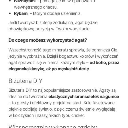
Bliźniętami
– pomagając im w opanowaniu
wewnętrznego chaosu,
Rybami
– którym dodaje uziemienia.
Jeśli tworzysz biżuterię zodiakalną, agat będzie
obowiązkową pozycją w Twoim warsztacie.
Do czego możesz wykorzystać agat?
Wszechstronność tego minerału sprawia, że ogranicza Cię
jedynie wyobraźnia. Dzięki bogactwu kolorów i wykończeń
agat sprawdzi się w niemal każdym stylu –
od boho, przez
elegancką klasykę, aż po męską biżuterię
.
Biżuteria DIY
Biżuteria DIY to najpopularniejsze zastosowanie. Agaty są
idealne do tworzenia
elastycznych bransoletek na gumce
– to prosty i efektowny projekt na start. Kule fasetowane
pięknie odbijają światło, dzięki czemu świetnie wyglądają
w kolczykach i naszyjnikach typu choker.
Własnoręcznie wykonane ozdoby