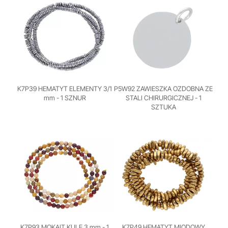
K7P39 HEMATYT ELEMENTY 3/1
P5W92 ZAWIESZKA OZDOBNA ZE
mm - 1 SZNUR
STALI CHIRURGICZNEJ - 1
SZTUKA
K7P93 MOKAIT KULE 3 mm - 1
K7P49 HEMATYT MIODOWY