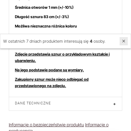
Średnica otworów 1 mm (+/-10%)
Długość sznura 83 cm (+/-3%)
Możliwa nieznaczna różnica koloru
Cena dotyczy 1 sznura
W ostatnich 7 dniach produktem interesują się
4
osoby.
Zdjęcie przedstawia sznur o przykładowym kształcie i
ubarwieniu.
Na jego podstawie podane są wymiary.
Zakupiony sznur może nieco odbiegać od
przedstawionego na zdjęciu.
DANE TECHNICZNE
+
Informacje o bezpieczeństwie produktu
Informacje o
producencie