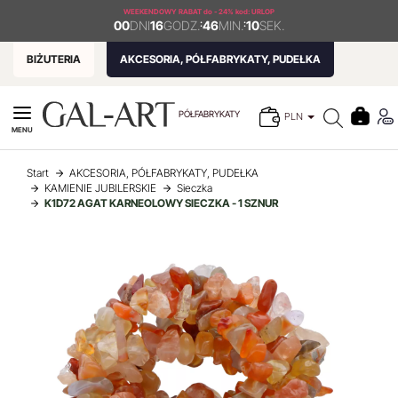
WEEKENDOWY RABAT
do - 24% kod: URLOP
00
DNI
16
GODZ.
:
46
MIN.
:
10
SEK.
BIŻUTERIA
AKCESORIA, PÓŁFABRYKATY, PUDEŁKA
PÓŁFABRYKATY
PLN
MENU
Start
AKCESORIA, PÓŁFABRYKATY, PUDEŁKA
KAMIENIE JUBILERSKIE
Sieczka
K1D72 AGAT KARNEOLOWY SIECZKA - 1 SZNUR