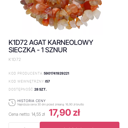
K1D72 AGAT KARNEOLOWY
SIECZKA - 1 SZNUR
K1D72
5901741929221
KOD PRODUCENTA:
I57
KOD WEWNĘTRZNY:
28 SZT.
DOSTĘPNOŚĆ:
HISTORIA CENY
Najniższa cena 30 dni przed zmianą:
16,90 zł brutto
17,90 zł
Cena netto:
14,55 zł