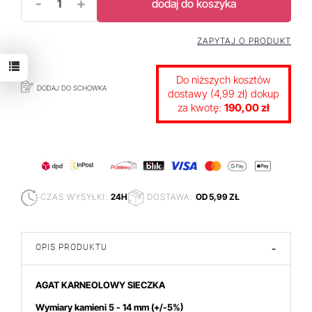
-
+
dodaj do koszyka
ZAPYTAJ O PRODUKT
Do niższych kosztów
DODAJ DO SCHOWKA
dostawy (4,99 zł) dokup
za kwotę:
190,00 zł
CZAS WYSYŁKI:
24H
DOSTAWA:
OD 5,99 ZŁ
OPIS PRODUKTU
-
AGAT KARNEOLOWY SIECZKA
Wymiary kamieni 5 - 14 mm
(+/-5%)