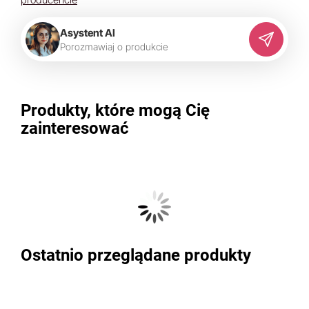
Asystent AI
P
o
r
o
z
m
a
w
i
a
j
o
p
r
o
d
u
k
c
i
e
Produkty, które mogą Cię
zainteresować
Ostatnio przeglądane produkty