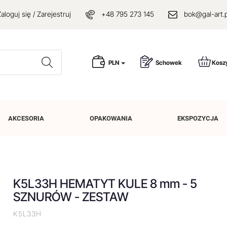
aloguj się / Zarejestruj
+48 795 273 145
bok@gal-art.p
Wyszukaj
PLN
Schowek
Kosz
AKCESORIA
OPAKOWANIA
EKSPOZYCJA
K5L33H HEMATYT KULE 8 mm - 5
SZNURÓW - ZESTAW
K5L33H