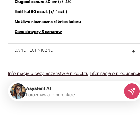
Długość sznura 40 cm (+/-3%)
Ilość kul 50 sztuk (+/-1 szt.)
Możliwa nieznaczna różnica koloru
Cena dotyczy 5 sznurów
DANE TECHNICZNE
+
Informacje o bezpieczeństwie produktu
Informacje o producenci
Asystent AI
P
o
r
o
z
m
a
w
i
a
j
o
p
r
o
d
u
k
c
i
e