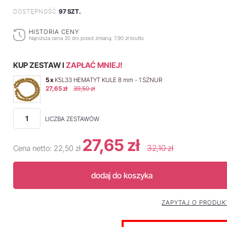
97 SZT.
DOSTĘPNOŚĆ:
HISTORIA CENY
Najniższa cena 30 dni przed zmianą:
7,90 zł brutto
KUP ZESTAW I
ZAPŁAĆ MNIEJ!
5 x
K5L33 HEMATYT KULE 8 mm - 1 SZNUR
27,65 zł
39,50 zł
LICZBA ZESTAWÓW
27,65 zł
32,10 zł
Cena netto:
22,50 zł
dodaj do koszyka
ZAPYTAJ O PRODUK