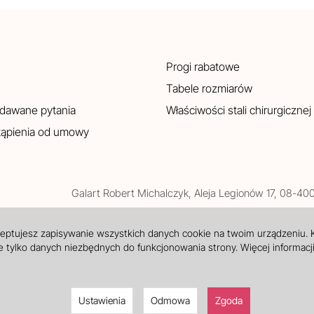
Progi rabatowe
Tabele rozmiarów
adawane pytania
Właściwości stali chirurgicznej
tąpienia od umowy
Galart
Robert Michalczyk
,
Aleja Legionów 17
,
08-40
ceptujesz zapisywanie wszystkich danych cookie na twoim urządzeniu.
 tylko danych niezbędnych do funkcjonowania strony. Więcej informacj
Ustawienia
Odmowa
Zgoda