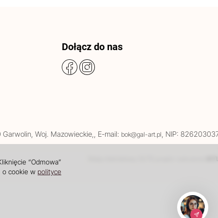
Dołącz do nas
0
Garwolin
, Woj.
Mazowieckie
,
, E-mail:
, NIP: 82620303
bok@gal-art.pl
Sklep internetowy SOTE
INT
projekt i wdrożenie
 Kliknięcie “Odmowa”
i o cookie w
polityce