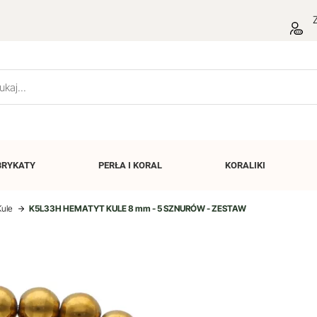
Z
BRYKATY
PERŁA I
KORAL
KORALIKI
Kule
K5L33H HEMATYT KULE 8 mm - 5 SZNURÓW - ZESTAW