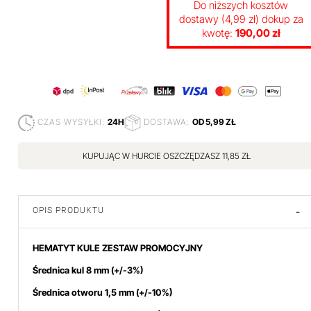
Do niższych kosztów
dostawy (4,99 zł) dokup za
kwotę:
190,00 zł
CZAS WYSYŁKI:
24H
DOSTAWA:
OD 5,99 ZŁ
KUPUJĄC W HURCIE OSZCZĘDZASZ 11,85 ZŁ
OPIS PRODUKTU
-
HEMATYT KULE ZESTAW PROMOCYJNY
Średnica kul 8 mm
(+/-3%)
Średnica otworu 1,5 mm (+/-10%)