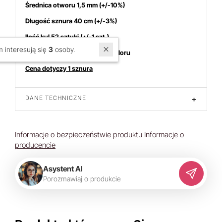
Średnica otworu 1,5 mm (+/-10%)
Długość sznura 40 cm (+/-3%)
Ilość kul 52 sztuki (+/-1 szt.)
W ostatnich 7 dniach produktem interesują się
3
osoby.
możliwa nieznaczna różnica koloru
Cena dotyczy 1 sznura
DANE TECHNICZNE
+
Informacje o bezpieczeństwie produktu
Informacje o
producencie
Asystent AI
P
o
r
o
z
m
a
w
i
a
j
o
p
r
o
d
u
k
c
i
e