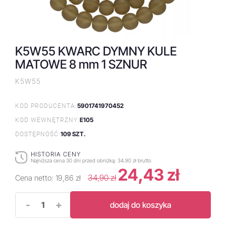
K5W55 KWARC DYMNY KULE
MATOWE 8 mm 1 SZNUR
K5W55
5901741970452
KOD PRODUCENTA:
E105
KOD WEWNĘTRZNY:
109 SZT.
DOSTĘPNOŚĆ:
HISTORIA CENY
Najniższa cena 30 dni przed obniżką:
34,90 zł brutto
24,43 zł
34,90 zł
Cena netto:
19,86 zł
-
+
dodaj do koszyka