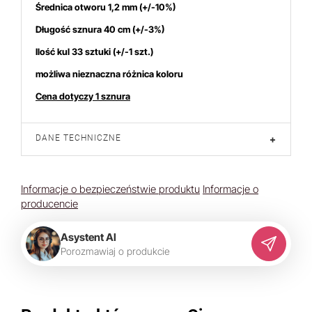
Średnica otworu 1,2 mm (+/-10%)
Długość sznura 40 cm (+/-3%)
Ilość kul 33 sztuki (+/-1 szt.)
możliwa nieznaczna różnica koloru
Cena dotyczy 1 sznura
DANE TECHNICZNE
+
Informacje o bezpieczeństwie produktu
Informacje o
producencie
Asystent AI
P
o
r
o
z
m
a
w
i
a
j
o
p
r
o
d
u
k
c
i
e