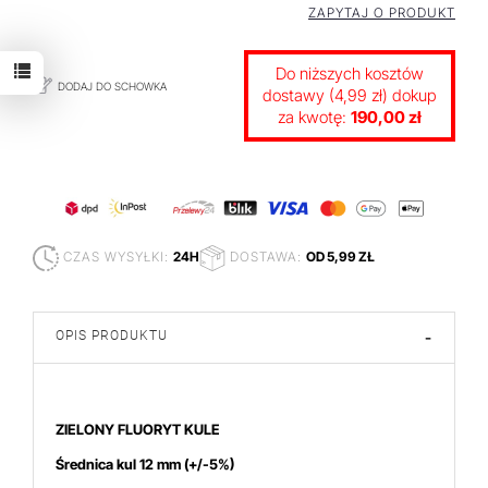
ZAPYTAJ O PRODUKT
Do niższych kosztów
DODAJ DO SCHOWKA
dostawy (4,99 zł) dokup
za kwotę:
190,00 zł
CZAS WYSYŁKI:
24H
DOSTAWA:
OD 5,99 ZŁ
OPIS PRODUKTU
-
ZIELONY FLUORYT KULE
Średnica kul 12 mm
(+/-5%)