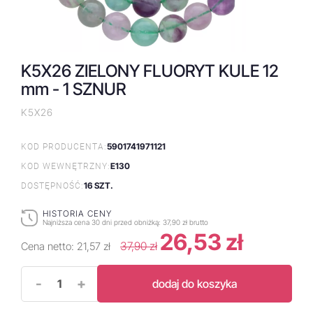
K5X26 ZIELONY FLUORYT KULE 12
mm - 1 SZNUR
K5X26
5901741971121
KOD PRODUCENTA:
E130
KOD WEWNĘTRZNY:
16 SZT.
DOSTĘPNOŚĆ:
HISTORIA CENY
Najniższa cena 30 dni przed obniżką:
37,90 zł brutto
26,53 zł
37,90 zł
Cena netto:
21,57 zł
-
+
dodaj do koszyka