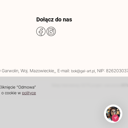
Dołącz do nas
0
Garwolin
, Woj.
Mazowieckie
,
, E-mail:
, NIP: 82620303
bok@gal-art.pl
Sklep internetowy SOTE
INT
projekt i wdrożenie
 Kliknięcie “Odmowa”
i o cookie w
polityce