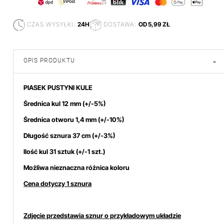
CZAS WYSYŁKI:
24H
DOSTAWA:
OD 5,99 ZŁ
OPIS PRODUKTU
-
PIASEK PUSTYNI KULE
Średnica kul 12 mm
(+/-5%)
Średnica otworu 1,4 mm (+/-10%)
Długość sznura 37 cm (+/-3%)
Ilość kul 31 sztuk (+/-1 szt.)
Możliwa nieznaczna różnica koloru
Cena dotyczy 1 sznura
Zdjęcie przedstawia sznur o przykładowym układzie