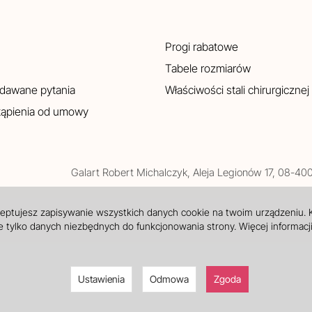
Progi rabatowe
Tabele rozmiarów
adawane pytania
Właściwości stali chirurgicznej
tąpienia od umowy
Galart
Robert Michalczyk
,
Aleja Legionów 17
,
08-40
ceptujesz zapisywanie wszystkich danych cookie na twoim urządzeniu.
 tylko danych niezbędnych do funkcjonowania strony. Więcej informacj
Ustawienia
Odmowa
Zgoda