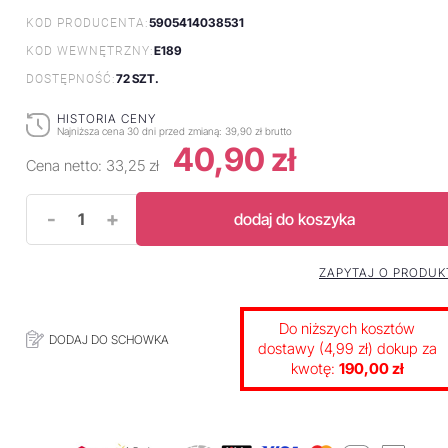
5905414038531
KOD PRODUCENTA:
E189
KOD WEWNĘTRZNY:
72 SZT.
DOSTĘPNOŚĆ:
HISTORIA CENY
Najniższa cena 30 dni przed zmianą:
39,90 zł brutto
40,90 zł
Cena netto:
33,25 zł
-
+
dodaj do koszyka
ZAPYTAJ O PRODUK
Do niższych kosztów
DODAJ DO SCHOWKA
dostawy (4,99 zł) dokup za
kwotę:
190,00 zł