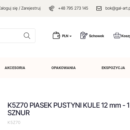
aloguj się / Zarejestruj
+48 795 273 145
bok@gal-art.p
Wyszukaj
PLN
Schowek
Kosz
AKCESORIA
OPAKOWANIA
EKSPOZYCJA
K5Z70 PIASEK PUSTYNI KULE 12 mm - 1
SZNUR
K5Z70