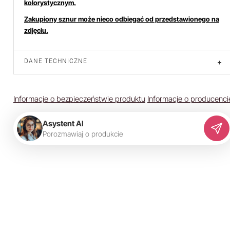
kolorystycznym.
Zakupiony sznur może nieco odbiegać od przedstawionego na
zdjęciu.
DANE TECHNICZNE
+
Informacje o bezpieczeństwie produktu
Informacje o producenci
Asystent AI
P
o
r
o
z
m
a
w
i
a
j
o
p
r
o
d
u
k
c
i
e