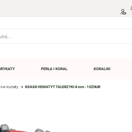
Z
BRYKATY
PERŁA I
KORAL
KORALIKI
Inne kształty
K6A88 HEMATYT TALERZYKI 4 mm - 1 SZNUR