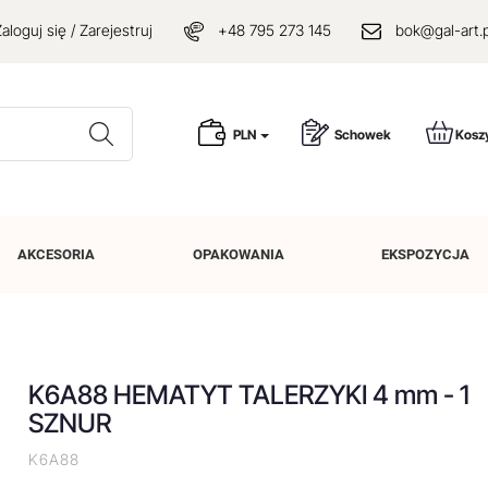
aloguj się / Zarejestruj
+48 795 273 145
bok@gal-art.p
Wyszukaj
PLN
Schowek
Kosz
AKCESORIA
OPAKOWANIA
EKSPOZYCJA
K6A88 HEMATYT TALERZYKI 4 mm - 1
SZNUR
K6A88