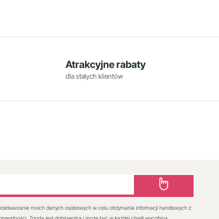
Atrakcyjne
rabaty
dla stałych klientów
rzetwarzanie moich danych osobowych w celu otrzymania informacji handlowych z
 prywatności. Zgoda jest dobrowolna i może być w każdej chwili wycofana.