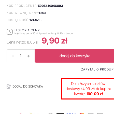
5905414046093
KOD PRODUCENTA:
E103
KOD WEWNĘTRZNY:
124 SZT.
DOSTĘPNOŚĆ:
HISTORIA CENY
Najniższa cena 30 dni przed zmianą:
8,90 zł brutto
9,90 zł
Cena netto:
8,05 zł
-
+
dodaj do koszyka
ZAPYTAJ O PRODUK
Do niższych kosztów
DODAJ DO SCHOWKA
dostawy (4,99 zł) dokup za
kwotę:
190,00 zł