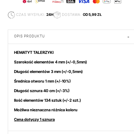
CZAS WYSYŁKI:
24H
DOSTAWA:
OD 5,99 ZŁ
OPIS PRODUKTU
-
HEMATYT TALERZYKI
Szerokość elementów 4
mm
(+/-0,5mm)
Długość elementów 3 mm (+/-0,5mm)
Średnica otworu 1 mm (+/-10%)
Długość sznura 40 cm (+/-3%)
Ilość elementów 134 sztuk (+/-2 szt.)
Możliwa nieznaczna różnica koloru
Cena dotyczy 1 sznura