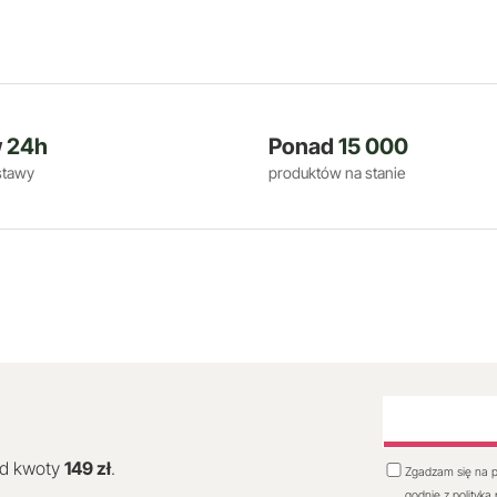
w
24h
Ponad
15 000
stawy
produktów na stanie
od kwoty
149 zł
.
Zgadzam się na p
godnie z polityką