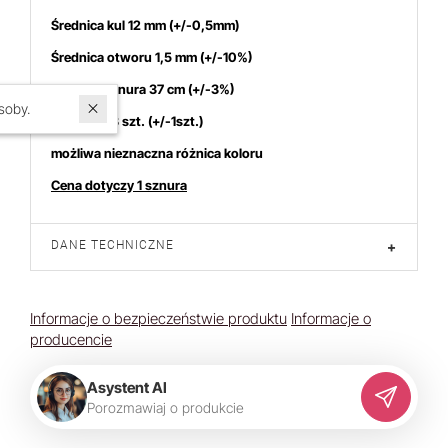
Średnica kul 12 mm
(+/-0,5mm)
Średnica otworu 1,5 mm (+/-10%)
Długość sznura 37 cm (+/-3%)
W ostatnich 7 dniach produktem interesują się
3
osoby.
Ilość kul 33 szt. (+/-1szt.)
możliwa nieznaczna różnica koloru
Cena dotyczy 1 sznura
DANE TECHNICZNE
+
Informacje o bezpieczeństwie produktu
Informacje o
producencie
Asystent AI
P
o
r
o
z
m
a
w
i
a
j
o
p
r
o
d
u
k
c
i
e