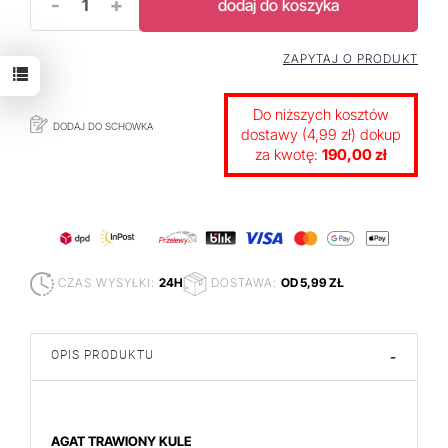
-
+
dodaj do koszyka
ZAPYTAJ O PRODUKT
Do niższych kosztów
DODAJ DO SCHOWKA
dostawy (4,99 zł) dokup
za kwotę:
190,00 zł
CZAS WYSYŁKI:
24H
DOSTAWA:
OD 5,99 ZŁ
OPIS PRODUKTU
-
AGAT TRAWIONY KULE