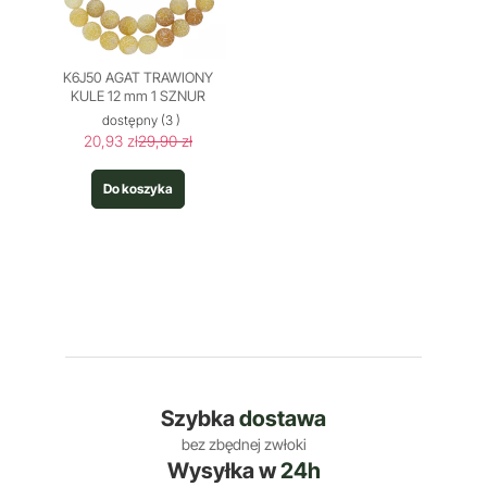
K6J50 AGAT TRAWIONY
KULE 12 mm 1 SZNUR
dostępny
(3 )
20,93 zł
29,90 zł
Do koszyka
Szybka
dostawa
bez zbędnej zwłoki
Wysyłka w
24h