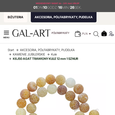
WEEKENDOWY RABAT
do - 24% kod: URLOP
01
DNI
10
GODZ.
:
16
MIN.
:
26
SEK.
BIŻUTERIA
AKCESORIA, PÓŁFABRYKATY, PUDEŁKA
PÓŁFABRYKATY
PLN
MENU
Start
AKCESORIA, PÓŁFABRYKATY, PUDEŁKA
KAMIENIE JUBILERSKIE
Kule
K6J50 AGAT TRAWIONY KULE 12 mm 1 SZNUR