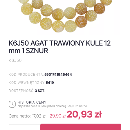
K6J50 AGAT TRAWIONY KULE 12
mm 1 SZNUR
K6J50
5901741946464
KOD PRODUCENTA:
E419
KOD WEWNĘTRZNY:
3 SZT.
DOSTĘPNOŚĆ:
HISTORIA CENY
Najniższa cena 30 dni przed obniżką:
29,90 zł brutto
20,93 zł
29,90 zł
Cena netto:
17,02 zł