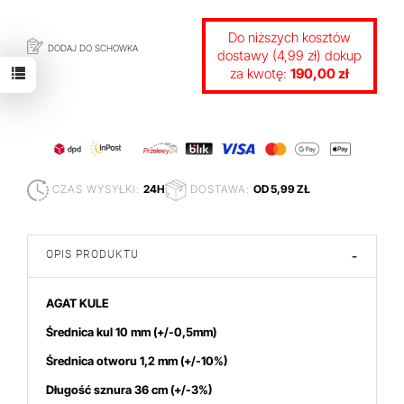
Do niższych kosztów
DODAJ DO SCHOWKA
dostawy (4,99 zł) dokup
za kwotę:
190,00 zł
CZAS WYSYŁKI:
24H
DOSTAWA:
OD 5,99 ZŁ
OPIS PRODUKTU
-
AGAT KULE
Średnica kul 10 mm
(+/-0,5mm)
Średnica otworu 1,2 mm (+/-10%)
Długość sznura 36 cm (+/-3%)