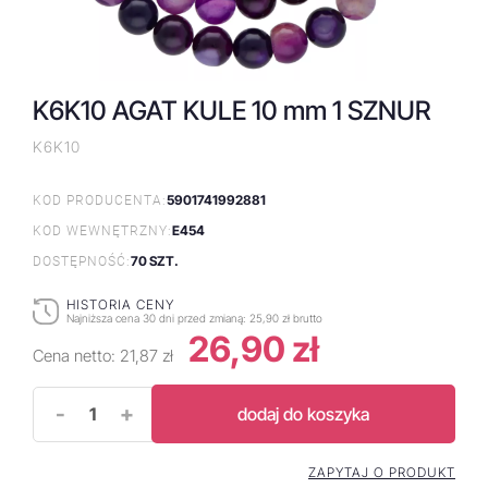
K6K10 AGAT KULE 10 mm 1 SZNUR
K6K10
5901741992881
KOD PRODUCENTA:
E454
KOD WEWNĘTRZNY:
70 SZT.
DOSTĘPNOŚĆ:
HISTORIA CENY
Najniższa cena 30 dni przed zmianą:
25,90 zł brutto
26,90 zł
Cena netto:
21,87 zł
-
+
dodaj do koszyka
ZAPYTAJ O PRODUKT