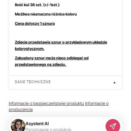
Ilość kul 36 szt. (+/-1szt.)
Możliwa nieznaczna różnica koloru
Cena dotyczy 1 sznura
Zdjęcie przedstawia sznur o przykładowym układzie
kolorystycznym.
Zakupiony sznur może nieco odbiegać od
przedstawionego na zdjęciu.
DANE TECHNICZNE
+
Informacje o bezpieczeństwie produktu
Informacje o
producencie
Asystent AI
P
o
r
o
z
m
a
w
i
a
j
o
p
r
o
d
u
k
c
i
e