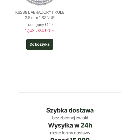
K6S38 LABRADORYT KULE
2.5 mm 1 SZNUR
dostępny
(42 )
17,43 zł
24,90 zł
Do koszyka
Szybka
dostawa
bez zbędnej zwłoki
Wysyłka w
24h
różne formy dostawy