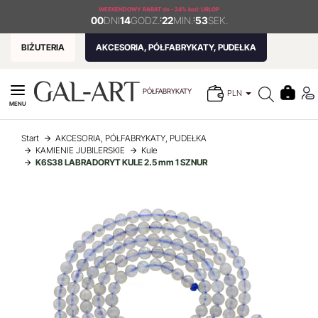
WEEKENDOWY RABAT
do - 24% kod: URLOP
00
DNI
14
GODZ.
:
22
MIN.
:
53
SEK.
BIŻUTERIA
AKCESORIA, PÓŁFABRYKATY, PUDEŁKA
PÓŁFABRYKATY
PLN
MENU
Start
AKCESORIA, PÓŁFABRYKATY, PUDEŁKA
KAMIENIE JUBILERSKIE
Kule
K6S38 LABRADORYT KULE 2.5 mm 1 SZNUR