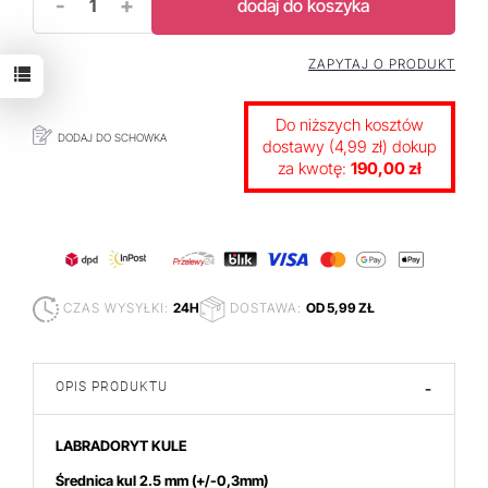
-
+
dodaj do koszyka
ZAPYTAJ O PRODUKT
Do niższych kosztów
DODAJ DO SCHOWKA
dostawy (4,99 zł) dokup
za kwotę:
190,00 zł
CZAS WYSYŁKI:
24H
DOSTAWA:
OD 5,99 ZŁ
OPIS PRODUKTU
-
LABRADORYT KULE
Średnica kul 2.5 mm
(+/-0,3mm)