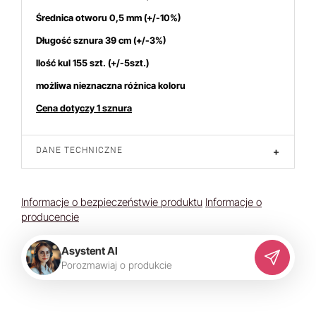
Średnica otworu 0,5 mm (+/-10%)
Długość sznura 39 cm (+/-3%)
Ilość kul 155 szt. (+/-5szt.)
możliwa nieznaczna różnica koloru
Cena dotyczy 1 sznura
DANE TECHNICZNE
+
Informacje o bezpieczeństwie produktu
Informacje o
producencie
Asystent AI
P
o
r
o
z
m
a
w
i
a
j
o
p
r
o
d
u
k
c
i
e