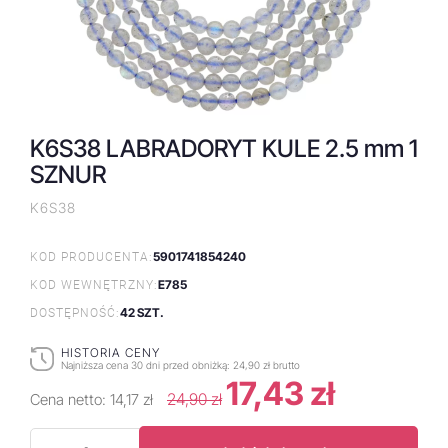
K6S38 LABRADORYT KULE 2.5 mm 1
SZNUR
K6S38
5901741854240
KOD PRODUCENTA:
E785
KOD WEWNĘTRZNY:
42 SZT.
DOSTĘPNOŚĆ:
HISTORIA CENY
Najniższa cena 30 dni przed obniżką:
24,90 zł brutto
17,43 zł
24,90 zł
Cena netto:
14,17 zł