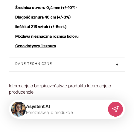
Średnica otworu 0,4 mm (+/-10%)
Długość sznura 40 cm (+/-3%)
Ilość kul 215 sztuk (+/-5szt.)
Możliwa nieznaczna różnica koloru
Cena dotyczy 1 sznura
DANE TECHNICZNE
+
Informacje o bezpieczeństwie produktu
Informacje o
producencie
Asystent AI
P
o
r
o
z
m
a
w
i
a
j
o
p
r
o
d
u
k
c
i
e