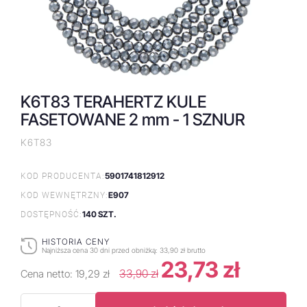
K6T83 TERAHERTZ KULE
FASETOWANE 2 mm - 1 SZNUR
K6T83
5901741812912
KOD PRODUCENTA:
E907
KOD WEWNĘTRZNY:
140 SZT.
DOSTĘPNOŚĆ:
HISTORIA CENY
Najniższa cena 30 dni przed obniżką:
33,90 zł brutto
23,73 zł
33,90 zł
Cena netto:
19,29 zł