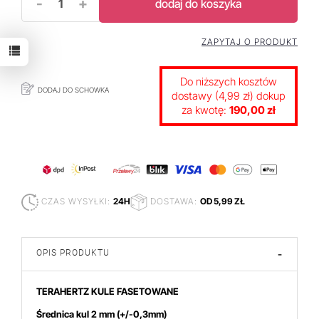
-
+
dodaj do koszyka
ZAPYTAJ O PRODUKT
Do niższych kosztów
DODAJ DO SCHOWKA
dostawy (4,99 zł) dokup
za kwotę:
190,00 zł
CZAS WYSYŁKI:
24H
DOSTAWA:
OD 5,99 ZŁ
OPIS PRODUKTU
-
TERAHERTZ KULE FASETOWANE
Średnica kul 2 mm
(+/-0,3mm)