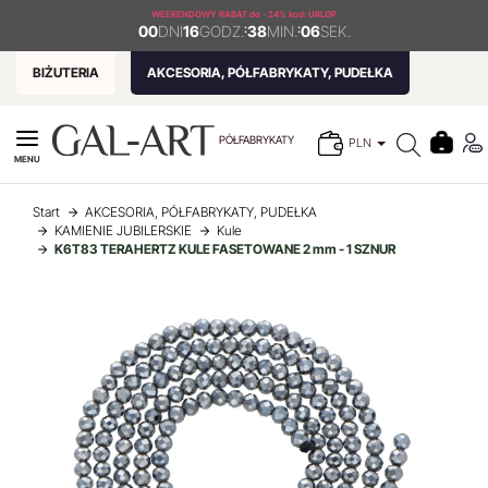
WEEKENDOWY RABAT
do - 24% kod: URLOP
00
DNI
16
GODZ.
:
38
MIN.
:
06
SEK.
BIŻUTERIA
AKCESORIA, PÓŁFABRYKATY, PUDEŁKA
PÓŁFABRYKATY
PLN
MENU
Start
AKCESORIA, PÓŁFABRYKATY, PUDEŁKA
KAMIENIE JUBILERSKIE
Kule
K6T83 TERAHERTZ KULE FASETOWANE 2 mm - 1 SZNUR