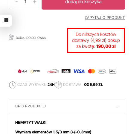
-
+
dodaj do koszyka
ZAPYTAJ O PRODUKT
Do niższych kosztów
DODAJ DO SCHOWKA
dostawy (4,99 zł) dokup
za kwotę:
190,00 zł
CZAS WYSYŁKI:
24H
DOSTAWA:
OD 5,99 ZŁ
OPIS PRODUKTU
-
HEMATYT WAŁKI
Wymiary elementów 1,5/3 mm
(+/-0.3mm)