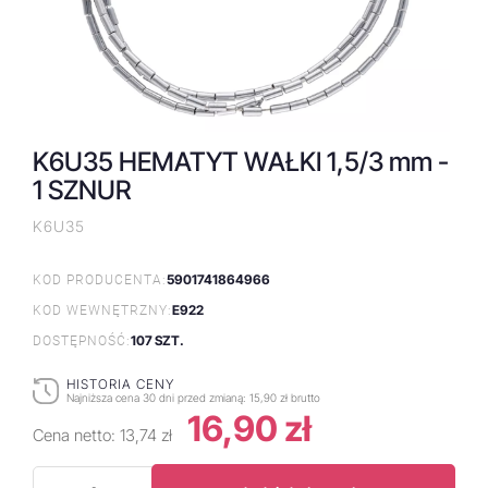
K6U35 HEMATYT WAŁKI 1,5/3 mm -
1 SZNUR
K6U35
5901741864966
KOD PRODUCENTA:
E922
KOD WEWNĘTRZNY:
107 SZT.
DOSTĘPNOŚĆ:
HISTORIA CENY
Najniższa cena 30 dni przed zmianą:
15,90 zł brutto
16,90 zł
Cena netto:
13,74 zł