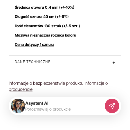
Średnica otworu 0,4 mm (+/-10%)
Długość sznura 40 cm (+/-5%)
Ilość elementów 130 sztuk (+/-5 szt.)
Możliwa nieznaczna różnica koloru
Cena dotyczy 1 sznura
DANE TECHNICZNE
+
Informacje o bezpieczeństwie produktu
Informacje o
producencie
Asystent AI
P
o
r
o
z
m
a
w
i
a
j
o
p
r
o
d
u
k
c
i
e