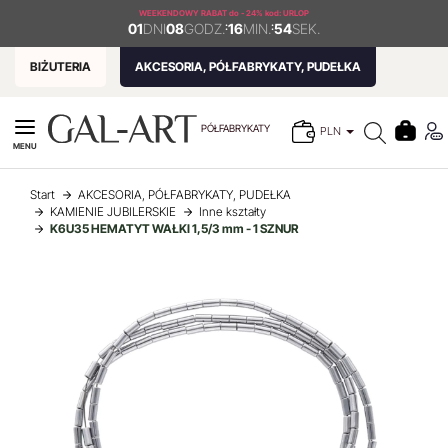
WEEKENDOWY RABAT
do - 24% kod: URLOP
01
DNI
08
GODZ.
:
16
MIN.
:
54
SEK.
BIŻUTERIA
AKCESORIA, PÓŁFABRYKATY, PUDEŁKA
PÓŁFABRYKATY
PLN
MENU
Start
AKCESORIA, PÓŁFABRYKATY, PUDEŁKA
KAMIENIE JUBILERSKIE
Inne kształty
K6U35 HEMATYT WAŁKI 1,5/3 mm - 1 SZNUR