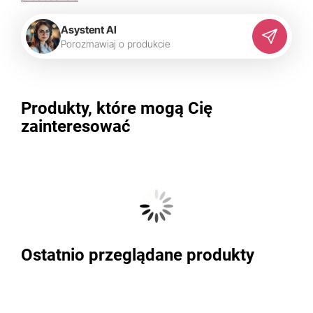
Asystent AI
P
o
r
o
z
m
a
w
i
a
j
o
p
r
o
d
u
k
c
i
e
Produkty, które mogą Cię
zainteresować
Ostatnio przeglądane produkty