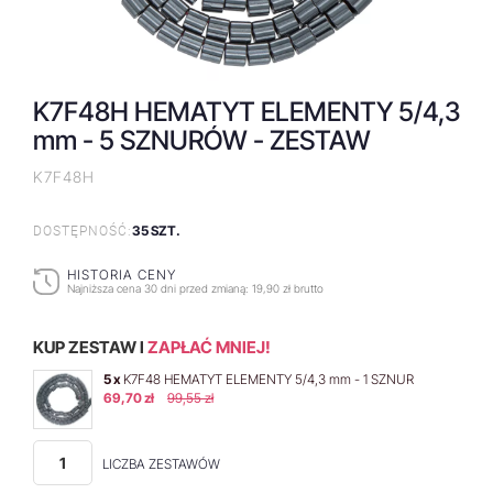
K7F48H HEMATYT ELEMENTY 5/4,3
mm - 5 SZNURÓW - ZESTAW
K7F48H
35 SZT.
DOSTĘPNOŚĆ:
HISTORIA CENY
Najniższa cena 30 dni przed zmianą:
19,90 zł brutto
KUP ZESTAW I
ZAPŁAĆ MNIEJ!
5 x
K7F48 HEMATYT ELEMENTY 5/4,3 mm - 1 SZNUR
69,70 zł
99,55 zł
LICZBA ZESTAWÓW