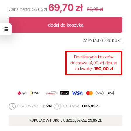
69,70 zł
80,95 zł
Cena netto:
56,65 zł
dodaj do koszyka
ZAPYTAJ O PRODUKT
Do niższych kosztów
dostawy (4,99 zł) dokup
za kwotę:
190,00 zł
CZAS WYSYŁKI:
24H
DOSTAWA:
OD 5,99 ZŁ
KUPUJĄC W HURCIE OSZCZĘDZASZ 29,85 ZŁ